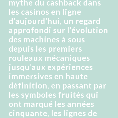
mythe du cashback dans
les casinos en ligne
d’aujourd’hui, un regard
approfondi sur l’évolution
des machines à sous
depuis les premiers
rouleaux mécaniques
jusqu’aux expériences
immersives en haute
définition, en passant par
les symboles fruités qui
ont marqué les années
cinquante, les lignes de