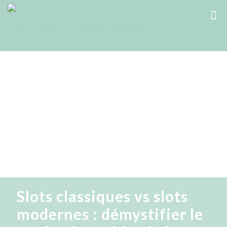
Slots classiques vs slots
modernes : démystifier le