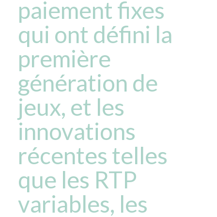
paiement fixes
qui ont défini la
première
génération de
jeux, et les
innovations
récentes telles
que les RTP
variables, les