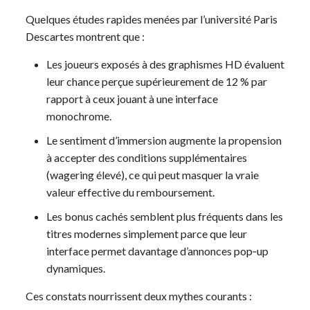
Quelques études rapides menées par l’université Paris
Descartes montrent que :
Les joueurs exposés à des graphismes HD évaluent
leur chance perçue supérieurement de 12 % par
rapport à ceux jouant à une interface
monochrome.
Le sentiment d’immersion augmente la propension
à accepter des conditions supplémentaires
(wagering élevé), ce qui peut masquer la vraie
valeur effective du remboursement.
Les bonus cachés semblent plus fréquents dans les
titres modernes simplement parce que leur
interface permet davantage d’annonces pop‑up
dynamiques.
Ces constats nourrissent deux mythes courants :