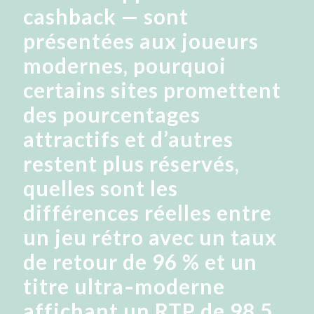
cashback — sont
présentées aux joueurs
modernes, pourquoi
certains sites promettent
des pourcentages
attractifs et d’autres
restent plus réservés,
quelles sont les
différences réelles entre
un jeu rétro avec un taux
de retour de 96 % et un
titre ultra‑moderne
affichant un RTP de 98,5