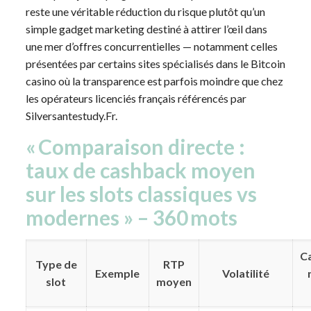
reste une véritable réduction du risque plutôt qu’un
simple gadget marketing destiné à attirer l’œil dans
une mer d’offres concurrentielles — notamment celles
présentées par certains sites spécialisés dans le Bitcoin
casino où la transparence est parfois moindre que chez
les opérateurs licenciés français référencés par
Silversantestudy.Fr.
« Comparaison directe :
taux de cashback moyen
sur les slots classiques vs
modernes » – 360 mots
C
Type de
RTP
Exemple
Volatilité
slot
moyen