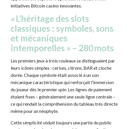
initiatives Bitcoin casino innovantes.
« L’héritage des slots
classiques : symboles, sons
et mécaniques
intemporelles » – 280 mots
Les premiers jeux à trois rouleaux se distinguaient par
leurs icônes simples : cerises, citrons, BAR et cloche
dorée. Chaque symbole était associé à un son
mécanique caractéristique qui renforçait l’immersion
du joueur dès le premier spin. Les lignes de paiement
étaient fixes – généralement une seule ligne centrale –
ce qui rendait la compréhension du tableau très directe
même pour un néophyte.
Cette simplicité séduit toujours une partie du public