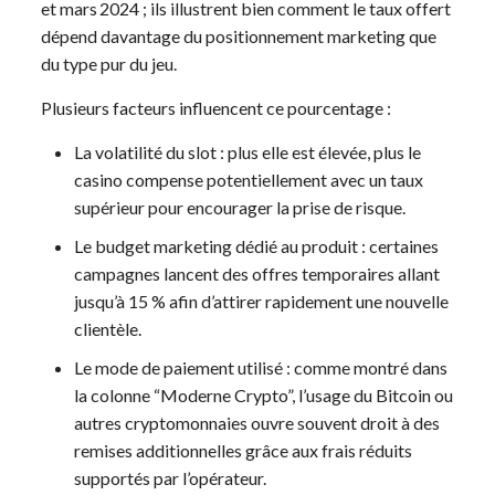
et mars 2024 ; ils illustrent bien comment le taux offert
dépend davantage du positionnement marketing que
du type pur du jeu.
Plusieurs facteurs influencent ce pourcentage :
La volatilité du slot : plus elle est élevée, plus le
casino compense potentiellement avec un taux
supérieur pour encourager la prise de risque.
Le budget marketing dédié au produit : certaines
campagnes lancent des offres temporaires allant
jusqu’à 15 % afin d’attirer rapidement une nouvelle
clientèle.
Le mode de paiement utilisé : comme montré dans
la colonne “Moderne Crypto”, l’usage du Bitcoin ou
autres cryptomonnaies ouvre souvent droit à des
remises additionnelles grâce aux frais réduits
supportés par l’opérateur.