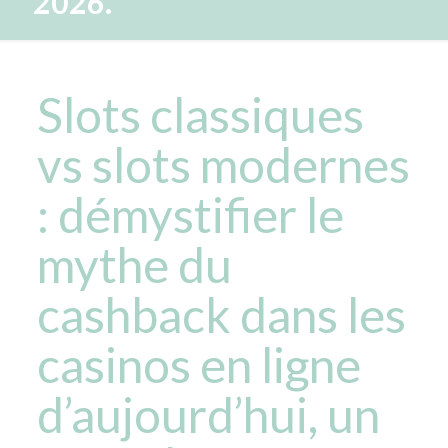
2026.
Slots classiques
vs slots modernes
: démystifier le
mythe du
cashback dans les
casinos en ligne
d’aujourd’hui, un