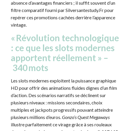
absence d’avantages financiers ; il suffit souvent d’un
filtre comparatif fourni par Silversantestudy.Fr pour
repérer ces promotions cachées derrière l’apparence
vintage.
« Révolution technologique
: ce que les slots modernes
apportent réellement » –
340 mots
Les slots modernes exploitent la puissance graphique
HD pour offrir des animations fluides dignes d’un film
d’action. Des scénarios narratifs se déclinent sur
plusieurs niveaux : missions secondaires, choix
multiples et jackpots progressifs pouvant atteindre
plusieurs millions d’euros.
Gonzo’s Quest Megaways
illustre parfaitement ce virage grâce à ses rouleaux