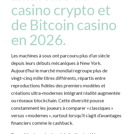
casino crypto et
de Bitcoin casino
en 2026.
Les machines à sous ont parcouru plus d’un siècle
depuis leurs débuts mécaniques à New York.
Aujourd’hui le marché mondial regroupe plus de
vingt‑cinq mille titres différents, répartis entre
reproductions fidèles des premiers modèles et
créations ultra‑modernes intégrant réalité augmentée
ou réseaux blockchain. Cette diversité pousse
constamment les joueurs à comparer « classiques »
versus « modernes », surtout lorsqu’il s’agit d’avantages
financiers comme le cashback.