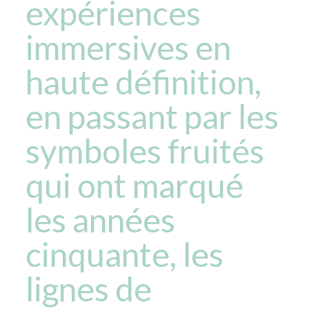
expériences
immersives en
haute définition,
en passant par les
symboles fruités
qui ont marqué
les années
cinquante, les
lignes de