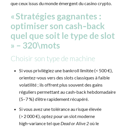
que ceux issus du monde émergent du casino crypto.
« Stratégies gagnantes :
optimiser son cash‑back
quel que soit le type de slot
» – 320​\​mots
Choisir son type de machine
Si vous privilégiez une bankroll limitée (< 500 €),
orientez‑vous vers des slots classiques à faible
volatilité ; ils offrent plus souvent des gains
réguliers permettant au cash‑back hebdomadaire
(5–7 %) d’être rapidement récupéré.
Si vous avez une tolérance au risque élevée
(> 2 000 €), optez pour un slot moderne
high‑variance tel que
Dead or Alive 2
où le