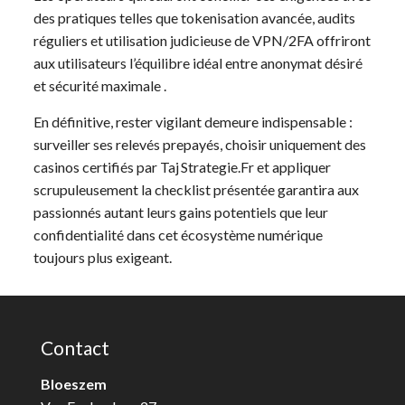
des pratiques telles que tokenisation avancée, audits
réguliers et utilisation judicieuse de VPN/2FA offriront
aux utilisateurs l’équilibre idéal entre anonymat désiré
et sécurité maximale .
En définitive, rester vigilant demeure indispensable :
surveiller ses relevés prepayés, choisir uniquement des
casinos certifiés par Taj Strategie.Fr et appliquer
scrupuleusement la checklist présentée garantira aux
passionnés autant leurs gains potentiels que leur
confidentialité dans cet écosystème numérique
toujours plus exigeant.
Contact
Bloeszem