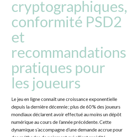
cryptographiques,
conformité PSD2
et
recommandations
pratiques pour
les joueurs
Le jeu en ligne connaît une croissance exponentielle
depuis la dernière décennie ; plus de 60 % des joueurs
mondiaux déclarent avoir effectué au moins un dépôt
numérique au cours de l’année précédente. Cette
dynamique s’accompagne d’une demande accrue pour