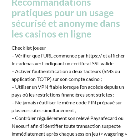
Recommandations
pratiques pour un usage
sécurisé et anonyme dans
les casinos en ligne
Checklist joueur
– Vérifier que l’URL commence par https:// et afficher
le cadenas vert indiquant un certificat SSL valide ;
– Activer l’authentification à deux facteurs (SMS ou
application TOTP) sur son compte casino ;
– Utiliser un VPN fiable lorsque l’on accède depuis un
pays où les restrictions financières sont strictes ;
– Ne jamais réutiliser le même code PIN prépayé sur
plusieurs sites simultanément ;
– Contrôler régulièrement son relevé Paysafecard ou
Neosurf afin d’identifier toute transaction suspecte
immédiatement après chaque session jeu (« wagering »