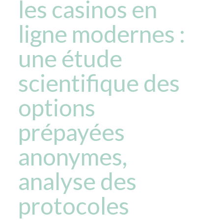
les casinos en
ligne modernes :
une étude
scientifique des
options
prépayées
anonymes,
analyse des
protocoles