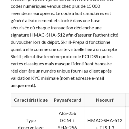
codes numériques vendus chez plus de 15 000
revendeurs européens. Le code à huit caractères est
généré aléatoirement et stocké dans une base
sécurisée où chaque transaction déclenche une
signature HMAC‑SHA‑512 afin d’assurer l’authenticité
du voucher lors du dépôt. Skrill‑Prepaid fonctionne
quant à elle comme une carte virtuelle liée à un compte
Skrill ; elle utilise le même protocole PCI DSS que les
cartes classiques mais masque l’identifiant bancaire
réel derrière un numéro unique fourni au client après
validation KYC minimale (nom et adresse e‑mail
uniquement).
Caractéristique
Paysafecard
Neosurf
AES‑256
Type
GCM +
HMAC‑SHA‑512
d’encryptage
SHA‑256
+ TLS 1.3