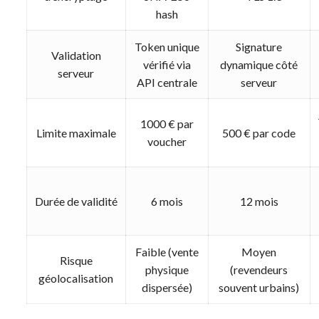
hash
Token unique
Signature
Validation
vérifié via
dynamique côté
serveur
API centrale
serveur
1000 € par
Limite maximale
500 € par code
voucher
Durée de validité
6 mois
12 mois
Faible (vente
Moyen
Risque
physique
(revendeurs
géolocalisation
dispersée)
souvent urbains)