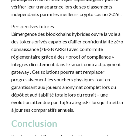
vérifier leur transparence lors de ses classements
indépendants parmi les meilleurs crypto casino 2026 .
Perspectives futures
L’émergence des blockchains hybrides ouvre la voie à
des tokens privés capables d’allier confidentialité zéro
connaissance (zk‑SNARKs) avec conformité
réglementaire grâce à des « proof of compliance »
intégrés directement dans le smart contract payment
gateway . Ces solutions pourraient remplacer
progressivement les vouchers physiques tout en
garantissant aux joueurs anonymat complet lors du
dépôt et auditabilité totale lors du retrait – une
évolution attendue par Taj Strategie.Fr lorsqu’il mettra
à jour ses comparatifs annuels.
Conclusion