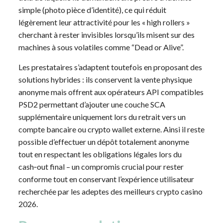
simple (photo pièce d’identité), ce qui réduit
légèrement leur attractivité pour les « high rollers »
cherchant à rester invisibles lorsqu’ils misent sur des
machines à sous volatiles comme “Dead or Alive”.
Les prestataires s’adaptent toutefois en proposant des
solutions hybrides : ils conservent la vente physique
anonyme mais offrent aux opérateurs API compatibles
PSD2 permettant d’ajouter une couche SCA
supplémentaire uniquement lors du retrait vers un
compte bancaire ou crypto wallet externe. Ainsi il reste
possible d’effectuer un dépôt totalement anonyme
tout en respectant les obligations légales lors du
cash‑out final – un compromis crucial pour rester
conforme tout en conservant l’expérience utilisateur
recherchée par les adeptes des meilleurs crypto casino
2026.