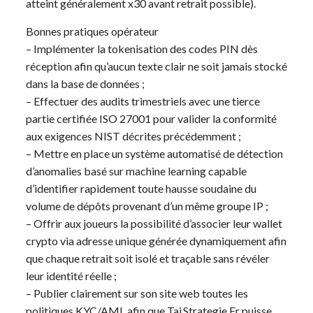
atteint généralement x30 avant retrait possible).
Bonnes pratiques opérateur
– Implémenter la tokenisation des codes PIN dès
réception afin qu’aucun texte clair ne soit jamais stocké
dans la base de données ;
– Effectuer des audits trimestriels avec une tierce
partie certifiée ISO 27001 pour valider la conformité
aux exigences NIST décrites précédemment ;
– Mettre en place un système automatisé de détection
d’anomalies basé sur machine learning capable
d’identifier rapidement toute hausse soudaine du
volume de dépôts provenant d’un même groupe IP ;
– Offrir aux joueurs la possibilité d’associer leur wallet
crypto via adresse unique générée dynamiquement afin
que chaque retrait soit isolé et traçable sans révéler
leur identité réelle ;
– Publier clairement sur son site web toutes les
politiques KYC/AML afin que Taj Strategie.Fr puisse