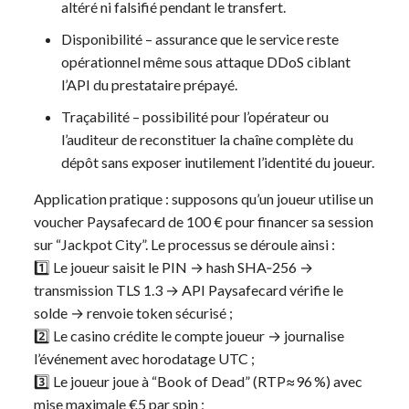
altéré ni falsifié pendant le transfert.
Disponibilité – assurance que le service reste
opérationnel même sous attaque DDoS ciblant
l’API du prestataire prépayé.
Traçabilité – possibilité pour l’opérateur ou
l’auditeur de reconstituer la chaîne complète du
dépôt sans exposer inutilement l’identité du joueur.
Application pratique : supposons qu’un joueur utilise un
voucher Paysafecard de 100 € pour financer sa session
sur “Jackpot City”. Le processus se déroule ainsi :
1️⃣ Le joueur saisit le PIN → hash SHA‑256 →
transmission TLS 1.3 → API Paysafecard vérifie le
solde → renvoie token sécurisé ;
2️⃣ Le casino crédite le compte joueur → journalise
l’événement avec horodatage UTC ;
3️⃣ Le joueur joue à “Book of Dead” (RTP≈96 %) avec
mise maximale €5 par spin ;