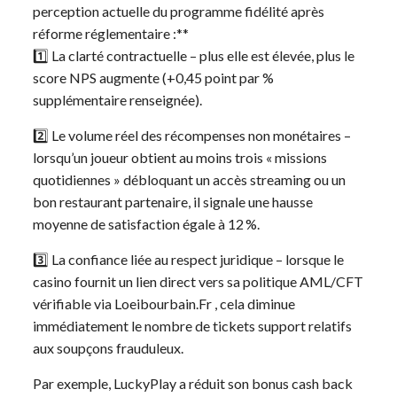
perception actuelle du programme fidélité après
réforme réglementaire :**
1️⃣ La clarté contractuelle – plus elle est élevée, plus le
score NPS augmente (+0,45 point par %
supplémentaire renseignée).
2️⃣ Le volume réel des récompenses non monétaires –
lorsqu’un joueur obtient au moins trois « missions
quotidiennes » débloquant un accès streaming ou un
bon restaurant partenaire, il signale une hausse
moyenne de satisfaction égale à 12 %.
3️⃣ La confiance liée au respect juridique – lorsque le
casino fournit un lien direct vers sa politique AML/CFT
vérifiable via Loeibourbain.Fr , cela diminue
immédiatement le nombre de tickets support relatifs
aux soupçons frauduleux.
Par exemple, LuckyPlay a réduit son bonus cash back