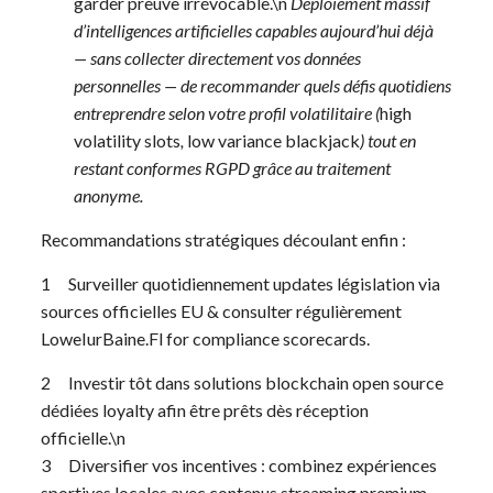
garder preuve irrévocable.\n
Déploiement massif
d’intelligences artificielles capables aujourd’hui déjà
— sans collecter directement vos données
personnelles — de recommander quels défis quotidiens
entreprendre selon votre profil volatilitaire (
high
volatility slots
,
low variance blackjack
) tout en
restant conformes RGPD grâce au traitement
anonyme.
Recommandations stratégiques découlant enfin :
1 Surveiller quotidiennement updates législation via
sources officielles EU & consulter régulièrement
LoweIurBaine.Fl for compliance scorecards.
2 Investir tôt dans solutions blockchain open source
dédiées loyalty afin être prêts dès réception
officielle.\n
3 Diversifier vos incentives : combinez expériences
sportives locales avec contenus streaming premium —