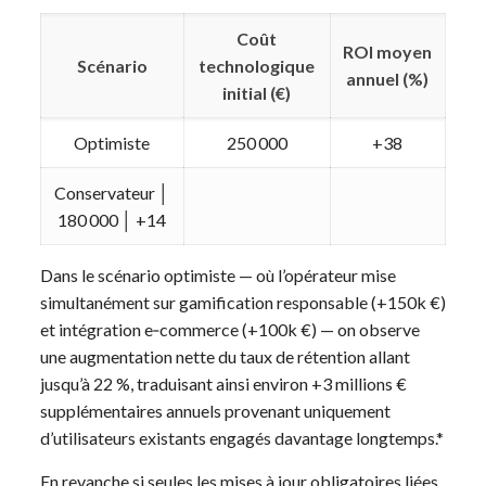
Coût
ROI moyen
Scénario
technologique
annuel (%)
initial (€)
Optimiste
250 000
+38
Conservateur │
180 000 │ +14
Dans le scénario optimiste — où l’opérateur mise
simultanément sur gamification responsable (+150k €)
et intégration e‑commerce (+100k €) — on observe
une augmentation nette du taux de rétention allant
jusqu’à 22 %, traduisant ainsi environ +3 millions €
supplémentaires annuels provenant uniquement
d’utilisateurs existants engagés davantage longtemps.*
En revanche si seules les mises à jour obligatoires liées