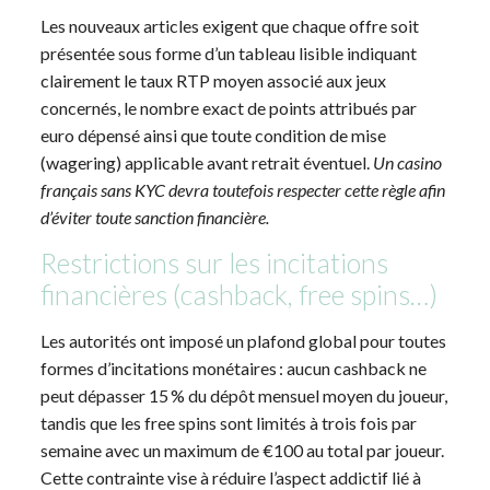
Les nouveaux articles exigent que chaque offre soit
présentée sous forme d’un tableau lisible indiquant
clairement le taux RTP moyen associé aux jeux
concernés, le nombre exact de points attribués par
euro dépensé ainsi que toute condition de mise
(wagering) applicable avant retrait éventuel.
Un casino
français sans KYC devra toutefois respecter cette règle afin
d’éviter toute sanction financière.
Restrictions sur les incitations
financières (cashback, free spins…)
Les autorités ont imposé un plafond global pour toutes
formes d’incitations monétaires : aucun cashback ne
peut dépasser 15 % du dépôt mensuel moyen du joueur,
tandis que les free spins sont limités à trois fois par
semaine avec un maximum de €100 au total par joueur.
Cette contrainte vise à réduire l’aspect addictif lié à