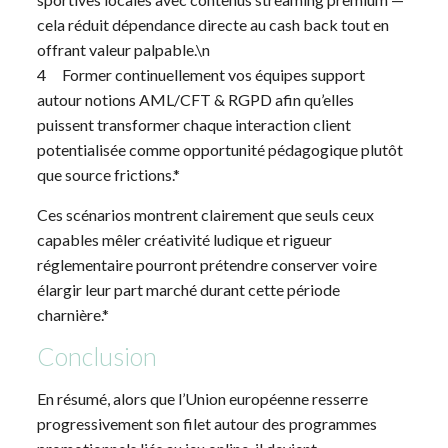
cela réduit dépendance directe au cash back tout en
offrant valeur palpable.\n
4 Former continuellement vos équipes support
autour notions AML/CFT & RGPD afin qu’elles
puissent transformer chaque interaction client
potentialisée comme opportunité pédagogique plutôt
que source frictions.*
Ces scénarios montrent clairement que seuls ceux
capables mêler créativité ludique et rigueur
réglementaire pourront prétendre conserver voire
élargir leur part marché durant cette période
charnière.*
Conclusion
En résumé, alors que l’Union européenne resserre
progressivement son filet autour des programmes