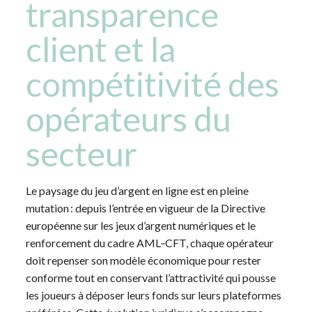
transparence
client et la
compétitivité des
opérateurs du
secteur
Le paysage du jeu d’argent en ligne est en pleine
mutation : depuis l’entrée en vigueur de la Directive
européenne sur les jeux d’argent numériques et le
renforcement du cadre AML‑CFT, chaque opérateur
doit repenser son modèle économique pour rester
conforme tout en conservant l’attractivité qui pousse
les joueurs à déposer leurs fonds sur leurs plateformes