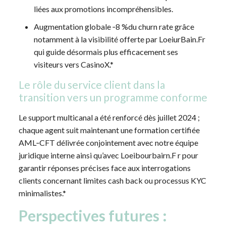
liées aux promotions incompréhensibles.
Augmentation globale ‑8 %du churn rate grâce
notamment à la visibilité offerte par LoeiurBain.Fr
qui guide désormais plus efficacement ses
visiteurs vers CasinoX.*
Le rôle du service client dans la
transition vers un programme conforme
Le support multicanal a été renforcé dès juillet 2024 ;
chaque agent suit maintenant une formation certifiée
AML‑CFT délivrée conjointement avec notre équipe
juridique interne ainsi qu’avec Loeibourbairn.F r pour
garantir réponses précises face aux interrogations
clients concernant limites cash back ou processus KYC
minimalistes.*
Perspectives futures :