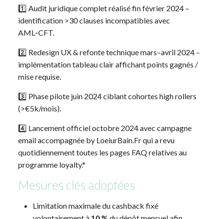
1️⃣ Audit juridique complet réalisé fin février 2024 –
identification >30 clauses incompatibles avec
AML‑CFT.
2️⃣ Redesign UX & refonte technique mars–avril 2024 –
implémentation tableau clair affichant points gagnés /
mise requise.
3️⃣ Phase pilote juin 2024 ciblant cohortes high rollers
(>€5k/mois).
4️⃣ Lancement officiel octobre 2024 avec campagne
email accompagnée by LoeiurBain.Fr qui a revu
quotidiennement toutes les pages FAQ relatives au
programme loyalty.*
Mesures clés adoptées
Limitation maximale du cashback fixé
volontairement à
10 %
du dépôt mensuel afin