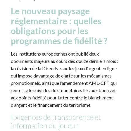
Le nouveau paysage
réglementaire : quelles
obligations pour les
programmes de fidélité ?
Les institutions européennes ont publié deux
documents majeurs au cours des douze derniers mois :
la révision de la Directive sur les jeux d’argent en ligne
qui impose davantage de clarté sur les mécanismes
promotionnels, ainsi que l’amendement AML‑CFT qui
renforce le suivi des flux monétaires liés aux bonus et
aux points fidélité pour lutter contre le blanchiment
d’argent et le financement du terrorisme.
Exigences de transparence et
information du joueur