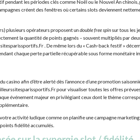
f pendant les périodes clés comme Noël ou le Nouvel An chinois, 
mpagnes créent des fenêtres où certains slots deviennent netteme
ars) plusieurs opérateurs proposent un
double free spin
sur tous les j
ctement la quantité de points gagnés – souvent multipliés par deu
itesparissportifs.Fr . De même lors du « Cash‑back festif » décemb
rendant chaque perte partielle récupérable sous forme monétaire i
e du casino afin d’être alerté dès l’annonce d’une promotion saisonniè
lleurssitesparissportifs.Fr pour visualiser toutes les offres prévues
haque événement majeur en privilégiant ceux dont le thème corresp
upplémentaire.
otre activité ludique comme on planifie une campagne marketing : 
points fidélité accumulés.
sée sur la synergie slot / fidélité