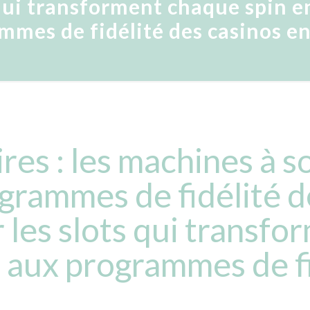
qui transforment chaque spin e
mmes de fidélité des casinos e
ires : les machines à 
grammes de fidélité d
 les slots qui transfo
 aux programmes de fi