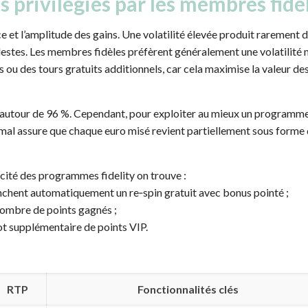
s privilégiés par les membres fidè
e et l’amplitude des gains. Une volatilité élevée produit rarement 
destes. Les membres fidèles préfèrent généralement une volatilité 
 ou des tours gratuits additionnels, car cela maximise la valeur de
autour de 96 %. Cependant, pour exploiter au mieux un programme lo
mal assure que chaque euro misé revient partiellement sous forme d
acité des programmes fidelity on trouve :
enchent automatiquement un re‑spin gratuit avec bonus pointé ;
 nombre de points gagnés ;
lot supplémentaire de points VIP.
RTP
Fonctionnalités clés