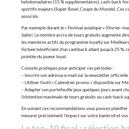
hebdomadaires (15 % supplémentaires), cash‑back festi
sportifs majeurs (Super Bowl, Coupe du Monde). Ces ca
associés.
Par exemple durant le « Festival asiatique » (février–m
Safari
. Le nombre accru de tours gratuits augmente dire
les membres actifs du programme loyalty sur Meilleurss
Fortune
bénéficient d’un cashback allant jusqu’à 25 %, 
pointée du joueur loyal.
Conseils pratiques pour anticiper ces périodes :
– Inscrire son adresse e‑mail sur la newsletter officiell
– Utiliser l’outil « Calendrier promo » disponible sur Mei
– Adapter son portefeuille jeux quelques jours avant c
l’obtention maximale de tours gratuits ou cash‑back s
En suivant ces recommandations vous pouvez planifier v
mesurer précisément l’impact sur votre bankroll et vos 
Le top‑10 final : sélection ba