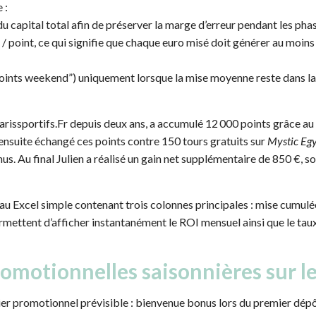
 :
u capital total afin de préserver la marge d’erreur pendant les pha
/ point, ce qui signifie que chaque euro misé doit générer au moins
points weekend”) uniquement lorsque la mise moyenne reste dans la
sparissportifs.Fr depuis deux ans, a accumulé 12 000 points grâce au
 a ensuite échangé ces points contre 150 tours gratuits sur
Mystic Eg
nus. Au final Julien a réalisé un gain net supplémentaire de 850 €,
leau Excel simple contenant trois colonnes principales : mise cumul
tent d’afficher instantanément le ROI mensuel ainsi que le taux c
motionnelles saisonnières sur le
rier promotionnel prévisible : bienvenue bonus lors du premier dépô