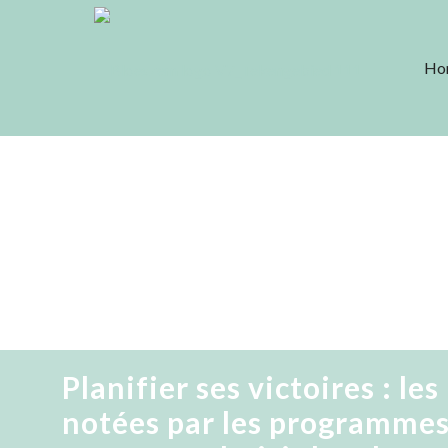
Ho
Planifier ses victoires : l
notées par les programmes 