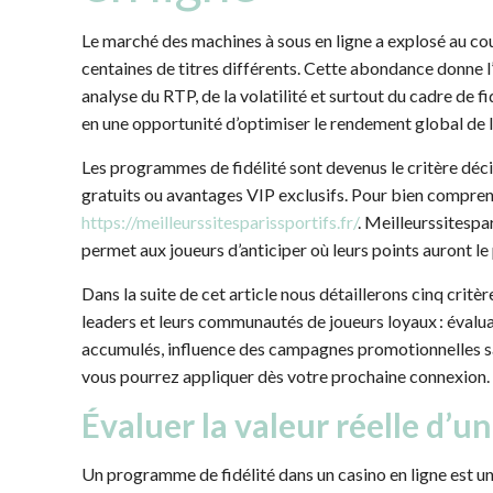
Le marché des machines à sous en ligne a explosé au cou
centaines de titres différents. Cette abondance donne l
analyse du RTP, de la volatilité et surtout du cadre de f
en une opportunité d’optimiser le rendement global de l
Les programmes de fidélité sont devenus le critère déci
gratuits ou avantages VIP exclusifs. Pour bien compren
https://meilleurssitesparissportifs.fr/
. Meilleurssitespar
permet aux joueurs d’anticiper où leurs points auront le 
Dans la suite de cet article nous détaillerons cinq cri
leaders et leurs communautés de joueurs loyaux : évalua
accumulés, influence des campagnes promotionnelles sais
vous pourrez appliquer dès votre prochaine connexion.
Évaluer la valeur réelle d’u
Un programme de fidélité dans un casino en ligne est un