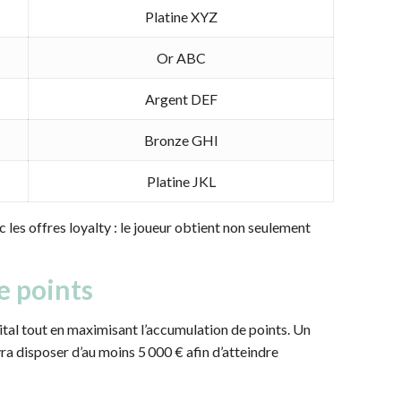
Platine XYZ
Or ABC
Argent DEF
Bronze GHI
Platine JKL
les offres loyalty : le joueur obtient non seulement
e points
pital tout en maximisant l’accumulation de points. Un
ra disposer d’au moins 5 000 € afin d’atteindre