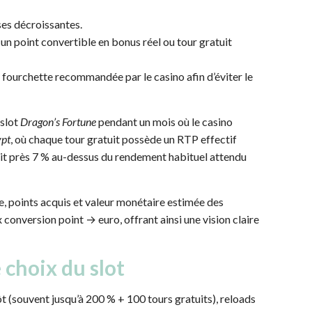
ses décroissantes.
 un point convertible en bonus réel ou tour gratuit
 fourchette recommandée par le casino afin d’éviter le
 slot
Dragon’s Fortune
pendant un mois où le casino
ypt
, où chaque tour gratuit possède un RTP effectif
 soit près 7 % au-dessus du rendement habituel attendu
ée, points acquis et valeur monétaire estimée des
onversion point → euro, offrant ainsi une vision claire
 choix du slot
t (souvent jusqu’à 200 % + 100 tours gratuits), reloads