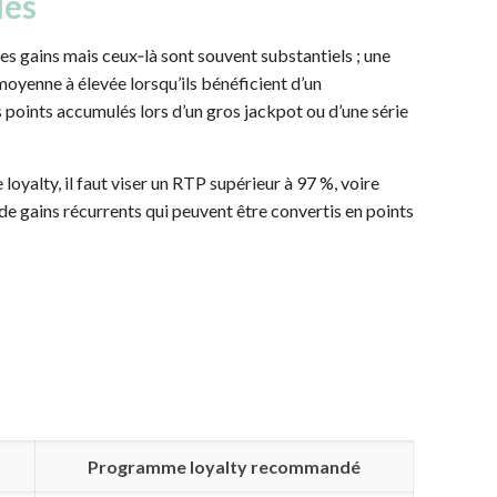
les
des gains mais ceux‑là sont souvent substantiels ; une
moyenne à élevée lorsqu’ils bénéficient d’un
s points accumulés lors d’un gros jackpot ou d’une série
yalty, il faut viser un RTP supérieur à 97 %, voire
e gains récurrents qui peuvent être convertis en points
Programme loyalty recommandé