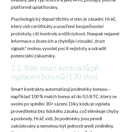
platformě uplatňovány.
Psychologický dopad těchto vrstev je zásadní. Hráč,
který vidí certifikáty a uzavřené bezpečnostní
protokoly, cítí kontrolu a nižší úzkost. Naopak nejasné
informace o licencích a chybějící vizuální „trust
signals“ mohou vyvolat pocit nejistoty a odradit
potenciální zákazníky.
2.1. Role smart kontraktů při
vyplácení bonusů (130 slov)
Smart kontrakty automatizují podmínky bonusu –
například 100 % match bonus až do 0,5 BTC, který se
uvolní po splnění 30× sázení. Díky kódu je výplata
proveditelná bez lidského zásahu, což eliminuje chyby
a podvody. Hráč vidí, že podmínky jsou pevně
zakódovány a nemohou být jednostranně změněny.