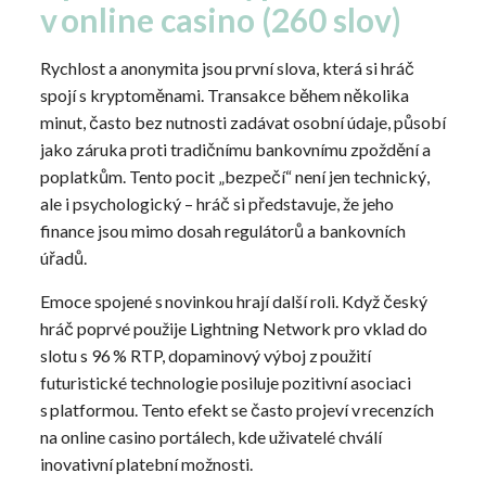
v online casino (260 slov)
Rychlost a anonymita jsou první slova, která si hráč
spojí s kryptoměnami. Transakce během několika
minut, často bez nutnosti zadávat osobní údaje, působí
jako záruka proti tradičnímu bankovnímu zpoždění a
poplatkům. Tento pocit „bezpečí“ není jen technický,
ale i psychologický – hráč si představuje, že jeho
finance jsou mimo dosah regulátorů a bankovních
úřadů.
Emoce spojené s novinkou hrají další roli. Když český
hráč poprvé použije Lightning Network pro vklad do
slotu s 96 % RTP, dopaminový výboj z použití
futuristické technologie posiluje pozitivní asociaci
s platformou. Tento efekt se často projeví v recenzích
na online casino portálech, kde uživatelé chválí
inovativní platební možnosti.