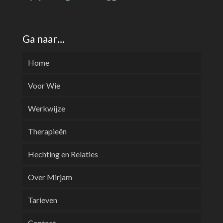
Ga naar…
Home
Voor Wie
Werkwijze
Therapieën
Hechting en Relaties
Individuele therapie
Over Mirjam
EFT Relatietherapie
Tarieven
Hechting en Relaties
Contact
Lichaamsgerichte therapie