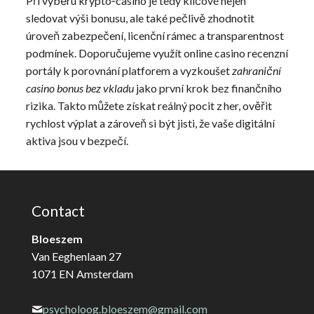
Při výběru krypto‑casino je tedy klíčové nejen
sledovat výši bonusu, ale také pečlivě zhodnotit
úroveň zabezpečení, licenční rámec a transparentnost
podmínek. Doporučujeme využít online casino recenzní
portály k porovnání platforem a vyzkoušet
zahraniční
casino bonus bez vkladu
jako první krok bez finančního
rizika. Takto můžete získat reálný pocit z her, ověřit
rychlost výplat a zároveň si být jisti, že vaše digitální
aktiva jsou v bezpečí.
Contact
Bloeszem
Van Eeghenlaan 27
1071 EN Amsterdam
psycholoog.bloeszem@gmail.com