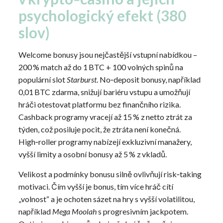
psychologický efekt (380
slov)
Welcome bonusy jsou nejčastější vstupní nabídkou –
200 % match až do 1 BTC + 100 volných spinů na
populární slot
Starburst
. No‑deposit bonusy, například
0,01 BTC zdarma, snižují bariéru vstupu a umožňují
hráči otestovat platformu bez finančního rizika.
Cashback programy vracejí až 15 % z netto ztrát za
týden, což posiluje pocit, že ztráta není konečná.
High‑roller programy nabízejí exkluzivní manažery,
vyšší limity a osobní bonusy až 5 % z vkladů.
Velikost a podmínky bonusu silně ovlivňují risk‑taking
motivaci. Čím vyšší je bonus, tím více hráč cítí
„volnost“ a je ochoten sázet na hry s vyšší volatilitou,
například
Mega Moolah
s progresivním jackpotem.