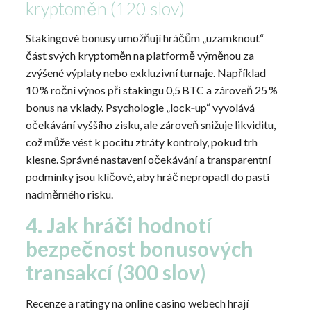
kryptoměn (120 slov)
Stakingové bonusy umožňují hráčům „uzamknout“
část svých kryptoměn na platformě výměnou za
zvýšené výplaty nebo exkluzivní turnaje. Například
10 % roční výnos při stakingu 0,5 BTC a zároveň 25 %
bonus na vklady. Psychologie „lock‑up“ vyvolává
očekávání vyššího zisku, ale zároveň snižuje likviditu,
což může vést k pocitu ztráty kontroly, pokud trh
klesne. Správné nastavení očekávání a transparentní
podmínky jsou klíčové, aby hráč nepropadl do pasti
nadměrného risku.
4. Jak hráči hodnotí
bezpečnost bonusových
transakcí (300 slov)
Recenze a ratingy na online casino webech hrají