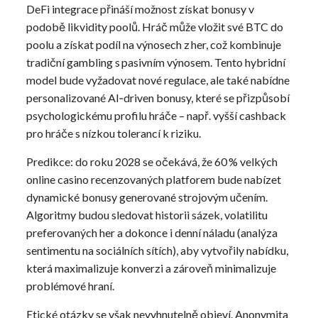
DeFi integrace přináší možnost získat bonusy v
podobě likvidity poolů. Hráč může vložit své BTC do
poolu a získat podíl na výnosech z her, což kombinuje
tradiční gambling s pasivním výnosem. Tento hybridní
model bude vyžadovat nové regulace, ale také nabídne
personalizované AI‑driven bonusy, které se přizpůsobí
psychologickému profilu hráče – např. vyšší cashback
pro hráče s nízkou tolerancí k riziku.
Predikce: do roku 2028 se očekává, že 60 % velkých
online casino recenzovaných platforem bude nabízet
dynamické bonusy generované strojovým učením.
Algoritmy budou sledovat historii sázek, volatilitu
preferovaných her a dokonce i denní náladu (analýza
sentimentu na sociálních sítích), aby vytvořily nabídku,
která maximalizuje konverzi a zároveň minimalizuje
problémové hraní.
Etické otázky se však nevyhnutelně objeví. Anonymita