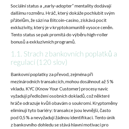
Sociální status a „early‑adopter“ mentality dodávají
dalšímu rozměru. Hráč, který dokáže pochlubit svým
přátelům, že sází na Bitcoin‑casino, získává pocit
exkluzivity, který je v kryptokomunitě vysoce ceněn.
Tento status se pak promítá do výběru high‑roller
bonusů a exkluzivních programů.
1.1. Strach z bankovních poplatků a
regulací (120 slov)
Bankovní poplatky za převod, zejména při
mezinárodních transakcích, mohou dosáhnout až 5 %
vkladu. KYC (Know Your Customer) procesy navíc
vyžadují předložení osobních dokladů, což některé
hráče odrazuje kvůli obavám o soukromí. Kryptoměny
eliminují tyto bariéry: transakce jsou levnější, často
pod 0,5 % a nevyžadují žádnou identifikaci. Tento únik
z bankovního dohledu se stává hlavní motivací pro