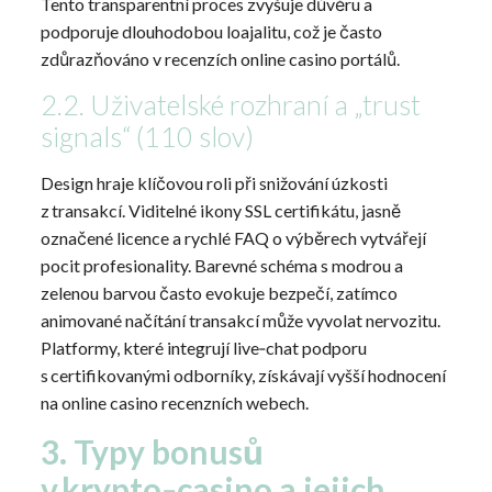
Tento transparentní proces zvyšuje důvěru a
podporuje dlouhodobou loajalitu, což je často
zdůrazňováno v recenzích online casino portálů.
2.2. Uživatelské rozhraní a „trust
signals“ (110 slov)
Design hraje klíčovou roli při snižování úzkosti
z transakcí. Viditelné ikony SSL certifikátu, jasně
označené licence a rychlé FAQ o výběrech vytvářejí
pocit profesionality. Barevné schéma s modrou a
zelenou barvou často evokuje bezpečí, zatímco
animované načítání transakcí může vyvolat nervozitu.
Platformy, které integrují live‑chat podporu
s certifikovanými odborníky, získávají vyšší hodnocení
na online casino recenzních webech.
3. Typy bonusů
v krypto‑casino a jejich