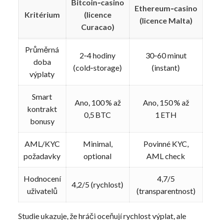
Bitcoin‑casino
Ethereum‑casino
Kritérium
(licence
(licence Malta)
Curacao)
Průměrná
2‑4 hodiny
30‑60 minut
doba
(cold‑storage)
(instant)
výplaty
Smart
Ano, 100 % až
Ano, 150 % až
kontrakt
0,5 BTC
1 ETH
bonusy
AML/KYC
Minimal,
Povinné KYC,
požadavky
optional
AML check
Hodnocení
4,7/5
4,2/5 (rychlost)
uživatelů
(transparentnost)
Studie ukazuje, že hráči oceňují rychlost výplat, ale