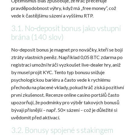
Optimismus bias způsobuje, že hráč přeceňuje
pravděpodobnost výhry, když má „free money“, což
vede k častějšímu sázení a vyššímu RTP.
3.1. No‑deposit bonus jako vstupní
brána (140 slov)
No‑deposit bonus je magnet pro nováčky, kteří se bojí
ztráty vlastních peněz. Například 0,05 BTC zdarma po
registraci umožní hráči vyzkoušet live‑dealer hry, aniž
by musel projít KYC. Tento typ bonusu snižuje
psychologickou bariéru a často vede k rychlému
přechodu na placené vklady, pokud hráč získá pozitivní
první zkušenost. Recenze online casino portálů často
upozorňují, že podmínky pro výběr takových bonusů
bývají přísnější – např. 50× sázení – což je důležité si
uvědomit před aktivací.
3.2. Bonusy spojené s stakingem