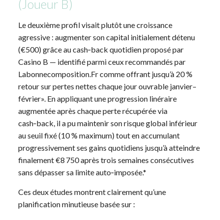
(Joueur B)
Le deuxième profil visait plutôt une croissance
agressive : augmenter son capital initialement détenu
(€500) grâce au cash‑back quotidien proposé par
Casino B — identifié parmi ceux recommandés par
Labonnecomposition.Fr comme offrant jusqu’à 20 %
retour sur pertes nettes chaque jour ouvrable janvier–
février». En appliquant une progression linéraire
augmentée après chaque perte récupérée via
cash‑back, il a pu maintenir son risque global inférieur
au seuil fixé (10 % maximum) tout en accumulant
progressivement ses gains quotidiens jusqu’à atteindre
finalement €8 750 après trois semaines consécutives
sans dépasser sa limite auto‑imposée.*
Ces deux études montrent clairement qu’une
planification minutieuse basée sur :