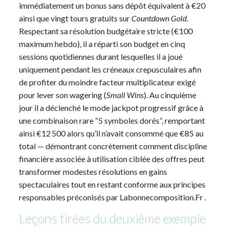
immédiatement un bonus sans dépôt équivalent à €20
ainsi que vingt tours gratuits sur
Countdown Gold
.
Respectant sa résolution budgétaire stricte (€100
maximum hebdo), il a réparti son budget en cinq
sessions quotidiennes durant lesquelles il a joué
uniquement pendant les créneaux crepusculaires afin
de profiter du moindre facteur multiplicateur exigé
pour lever son wagering (
Small Wins
). Au cinquième
jour il a déclenché le mode jackpot progressif grâce à
une combinaison rare “5 symboles dorés”, remportant
ainsi €12 500 alors qu’il n’avait consommé que €85 au
total — démontrant concrètement comment discipline
financière associée à utilisation ciblée des offres peut
transformer modestes résolutions en gains
spectaculaires tout en restant conforme aux principes
responsables préconisés par Labonnecomposition.Fr .
Leçons tirées du deuxième exemple