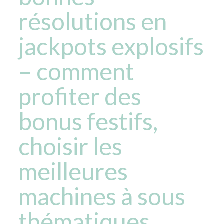
résolutions en
jackpots explosifs
– comment
profiter des
bonus festifs,
choisir les
meilleures
machines à sous
thématiques,