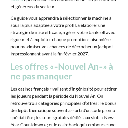
et généreux du secteur.
Ce guide vous apprendra à sélectionner la machine à
sous la plus adaptée à votre profil, à élaborer une
stratégie de mise efficace, à gérer votre bankroll avec
rigueur et à exploiter chaque promotion saisonnière
pour maximiser vos chances de décrocher un jackpot
impressionnant avant la fin février 2027.
Les offres «‑Nouvel An‑» à
ne pas manquer
Les casinos français rivalisent d’ingéniosité pour attirer
les joueurs pendant la période du Nouvel An. On
retrouve trois catégories principales d’offres : le bonus
de dépôt thématique souvent assorti d’un code promo
spécial fête ; les tours gratuits dédiés aux slots « New
Year Countdown » ; et le cash‑back qui rembourse une