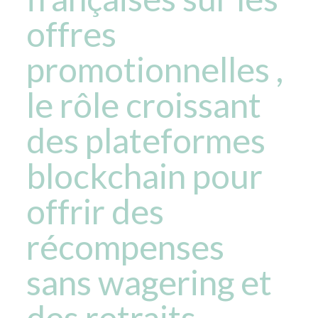
offres
promotionnelles ,
le rôle croissant
des plateformes
blockchain pour
offrir des
récompenses
sans wagering et
des retraits