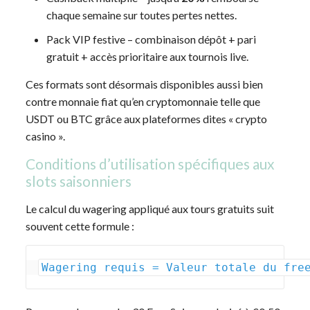
chaque semaine sur toutes pertes nettes.
Pack VIP festive – combinaison dépôt + pari
gratuit + accès prioritaire aux tournois live.
Ces formats sont désormais disponibles aussi bien
contre monnaie fiat qu’en cryptomonnaie telle que
USDT ou BTC grâce aux plateformes dites « crypto
casino ».
Conditions d’utilisation spécifiques aux
slots saisonniers
Le calcul du wagering appliqué aux tours gratuits suit
souvent cette formule :
Wagering requis = Valeur totale du fre