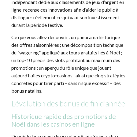
indépendant dédié aux classements de jeux d’argent en
ligne, recense ces innovations afin d’aider le public à
distinguer réellement ce qui vaut son investissement
durant la période festive.
Ce que vous allez découvrir : un panorama historique
des offres saisonnières ; une décomposition technique
du “wagering” appliqué aux tours gratuits liés à Noël ;
un top‑10 précis des slots profitant au maximum des
promotions ; un aperçu du rôle unique que jouent
aujourd’huiles crypto‑casinos ; ainsi que cinq stratégies
concrètes pour tirer parti – sans risque excessif – des
bonus natalins.
L’évolution des bonus de fin d’année
Historique rapide des promotions de
Noël dans les casinos en ligne
Depuis le lancement du premier « Santa Spins » chez