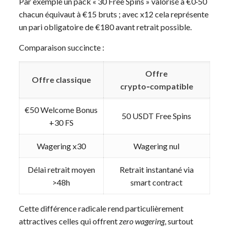
Par exemple un pack « 30 Free Spins » valorisé à €0·50
chacun équivaut à €15 bruts ; avec x12 cela représente
un pari obligatoire de €180 avant retrait possible.
Comparaison succincte :
Offre
Offre classique
crypto‑compatible
€50 Welcome Bonus
50 USDT Free Spins
+30 FS
Wagering x30
Wagering nul
Délai retrait moyen
Retrait instantané via
>48h
smart contract
Cette différence radicale rend particulièrement
attractives celles qui offrent
zero wagering
, surtout