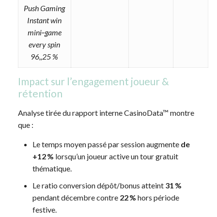
Push Gaming
Instant win
mini‑game
every spin
96,,25 %
Impact sur l’engagement joueur &
rétention
Analyse tirée du rapport interne CasinoData™ montre
que :
Le temps moyen passé par session augmente
de
+12 %
lorsqu’un joueur active un tour gratuit
thématique.
Le ratio conversion dépôt/bonus atteint
31 %
pendant décembre contre
22 %
hors période
festive.