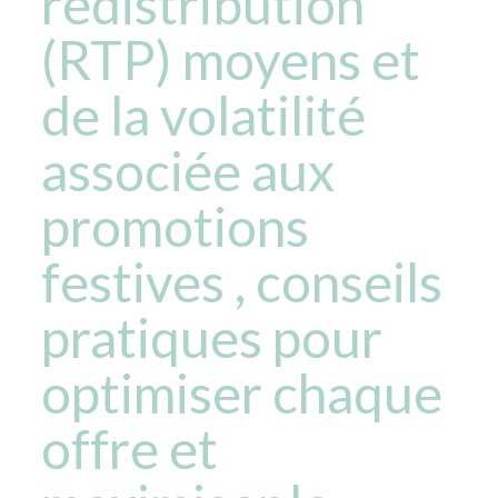
redistribution
(RTP) moyens et
de la volatilité
associée aux
promotions
festives , conseils
pratiques pour
optimiser chaque
offre et