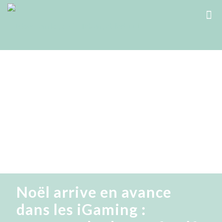
Noël arrive en avance
dans les iGaming :