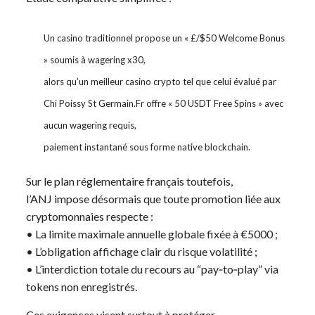
Un casino traditionnel propose un « £/$50 Welcome Bonus
» soumis à wagering x30,
alors qu’un meilleur casino crypto tel que celui évalué par
Chi Poissy St Germain.Fr offre « 50 USDT Free Spins » avec
aucun wagering requis,
paiement instantané sous forme native blockchain.
Sur le plan réglementaire français toutefois,
l’ANJ impose désormais que toute promotion liée aux
cryptomonnaies respecte :
• La limite maximale annuelle globale fixée à €5000 ;
• L’obligation affichage clair du risque volatilité ;
• L’interdiction totale du recours au “pay‑to‑play” via
tokens non enregistrés.
Ces exigences visent surtout à protéger