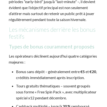
périodes “early‑bird” jusqu’à “last‑minute” –, il devient
évident que l’objectif principal est non seulement
d’attirer mais surtout de retenir un public prêt à jouer
régulièrement pendant toute la saison hivernale.
Les mécanismes derrière les bonus
festifs
Types de bonus couramment proposés
Les opérateurs déclinent aujourd’hui quatre catégories
majeures :
Bonus sans dépôt – généralement entre
€5
et
€20
,
crédités immédiatement après inscription.
Tours gratuits thématiques – souvent groupés
sous forme « Free Spin Pack », avec multiplicateur
spécial x12 pendant décembre.
Cashback multiplié – jusqu’à
20 %
remboursé