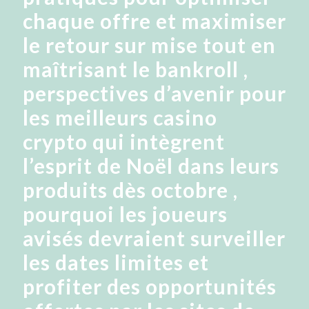
chaque offre et maximiser
le retour sur mise tout en
maîtrisant le bankroll ,
perspectives d’avenir pour
les meilleurs casino
crypto qui intègrent
l’esprit de Noël dans leurs
produits dès octobre ,
pourquoi les joueurs
avisés devraient surveiller
les dates limites et
profiter des opportunités