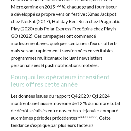
Microgaming en 2015¹⁰⁰ %, chaque grand fournisseur
a développé sa propre version festive : Xmas Jackpot
chez NetEnt (2017), Holiday Reel Rush chez Pragmatic
Play (2020) puis Polar Express Free Spins chez Play’n
GO (2022). Ces campagnes ont commencé
modestement avec quelques centaines d’euros offerts
mais se sont rapidement transformées en véritables
programmes multicanaux incluant newsletters
personnalisées и push notifications mobiles.
Pourquoi les opérateurs intensifient
leurs offres cette année
Les données issues du rapport Q4 2023 / Q1 2024
montrent une hausse moyenne de 12 % du nombre total
de dépôts réalisés entre novembre et‑janvier comparé
aux mêmes périodes précédentes¹²³⁴⁵⁶⁷⁸⁹⁰ . Cette
tendance s’explique par plusieurs facteurs :