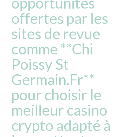
opportunités
offertes par les
sites de revue
comme **Chi
Poissy St
Germain.Fr**
pour choisir le
meilleur casino
crypto adapté à