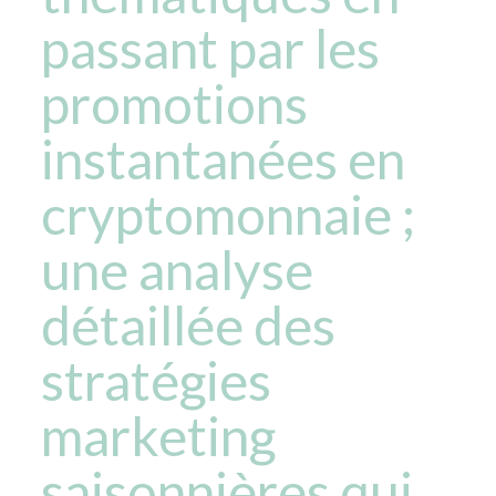
passant par les
promotions
instantanées en
cryptomonnaie ;
une analyse
détaillée des
stratégies
marketing
saisonnières qui