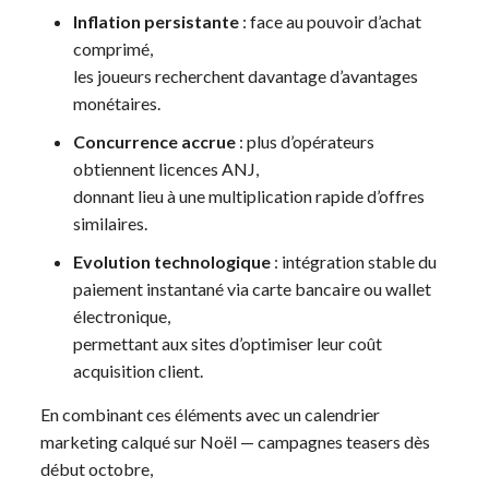
Inflation persistante
: face au pouvoir d’achat
comprimé,
les joueurs recherchent davantage d’avantages
monétaires.
Concurrence accrue
: plus d’opérateurs
obtiennent licences ANJ,
donnant lieu à une multiplication rapide d’offres
similaires.
Evolution technologique
: intégration stable du
paiement instantané via carte bancaire ou wallet
électronique,
permettant aux sites d’optimiser leur coût
acquisition client.
En combinant ces éléments avec un calendrier
marketing calqué sur Noël — campagnes teasers dès
début octobre,