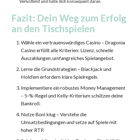
Verlustlimit und halte dich konsequent daran.
Fazit: Dein Weg zum Erfolg
an den Tischspielen
Wähle ein vertrauenswürdiges Casino – Dragonia
Casino erfüllt alle Kriterien: Lizenz, schnelle
Auszahlungen, umfangreiches Spielangebot.
Lerne die Grundstrategien – Blackjack und
Hold’em erfordern klare Spielregeln.
Implementiere ein robustes Money Management
– 5‑%‑Regel und Kelly‑Kriterium schützen deine
Bankroll.
Nutze Boni klug – Verstehe die
Umsatzbedingungen und setze auf Spiele mit
hoher RTP.