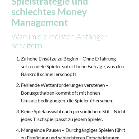
Spielstrategie und
schlechtes Money
Management
Warum die meisten Anfänger
scheitern
Zu hohe Einsätze zu Beginn – Ohne Erfahrung
setzen viele Spieler sofort hohe Beträge, was den
Bankroll schnell erschöpft.
Fehlende Wettanforderungen verstehen –
Bonusguthaben kommt oft mit hohen
Umsatzbedingungen, die Spieler übersehen.
Keine Spielauswahl nach persönlichem Stil – Nicht
jedes Tischspiel passt zu jedem Spieler.
Mangelnde Pausen – Durchgängiges Spielen führt
zu Ermüdung und schlechteren Entscheidungen.