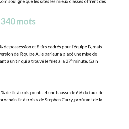
om souligne que les sites les mieux classés offrent des
– 340 mots
% de possession et 8 tirs cadrés pour l’équipe B, mais
ersion de l’équipe A, le parieur a placé une mise de
 à un tir qui a trouvé le filet à la 27ᵉ minute. Gain :
% de tir à trois points et une hausse de 6% du taux de
prochain tir à trois » de Stephen Curry, profitant de la