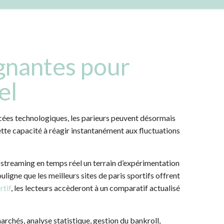
agnantes pour
el
ancées technologiques, les parieurs peuvent désormais
 Cette capacité à réagir instantanément aux fluctuations
 le streaming en temps réel un terrain d’expérimentation
igne que les meilleurs sites de paris sportifs offrent
rtif
, les lecteurs accèderont à un comparatif actualisé
marchés, analyse statistique, gestion du bankroll,