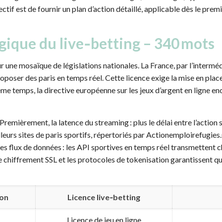
ctif est de fournir un plan d’action détaillé, applicable dès le pre
ogique du live‑betting – 340 mots
ur une mosaïque de législations nationales. La France, par l’intermé
oposer des paris en temps réel. Cette licence exige la mise en plac
ême temps, la directive européenne sur les jeux d’argent en ligne en
remièrement, la latence du streaming : plus le délai entre l’action sur
leurs sites de paris sportifs, répertoriés par Actionemploirefugie
s flux de données : les API sportives en temps réel transmettent c
 le chiffrement SSL et les protocoles de tokenisation garantissent q
ion
Licence live‑betting
Licence de jeu en ligne