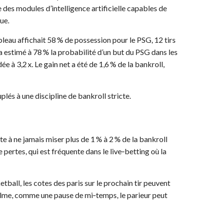
des modules d’intelligence artificielle capables de
ue.
bleau affichait 58 % de possession pour le PSG, 12 tirs
 a estimé à 78 % la probabilité d’un but du PSG dans les
e à 3,2 x. Le gain net a été de 1,6 % de la bankroll,
lés à une discipline de bankroll stricte.
e à ne jamais miser plus de 1 % à 2 % de la bankroll
 pertes, qui est fréquente dans le live‑betting où la
etball, les cotes des paris sur le prochain tir peuvent
 calme, comme une pause de mi‑temps, le parieur peut