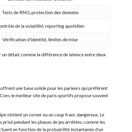
Tests de RNG, protection des données
ntrôle de la volatilité, reporting quotidien
Vérification d’identité, limites de mise
r un détail, comme la différence de latence entre deux
s offrent une base solide pour les parieurs qui préfèrent
om, le meilleur site de paris sportifs propose souvent
uipe obtient un corner ou un coup franc dangereux. Le
rès prisé pendant les phases de jeu arrêtées, comme les
uctuent en fonction de la probabilité instantanée d’un