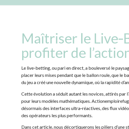
Maîtriser le Live‑
profiter de l’acti
Le live‑betting, ou pari en direct, a bouleversé le pay
placer leurs mises pendant que le ballon roule, que le ba
du jeu a créé une nouvelle dynamique, où la rapidité d’an
Cette évolution a séduit autant les novices, attirés par 
pour leurs modèles mathématiques. Actionemploirefugies.
désormais des interfaces ultra‑réactives, des flux vidéo 
des opérateurs les plus performants.
Dans cet article, nous décortiquerons les piliers d’une s