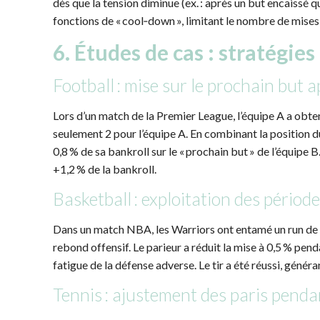
dès que la tension diminue (ex. : après un but encaissé
fonctions de « cool‑down », limitant le nombre de mises p
6. Études de cas : stratégie
Football : mise sur le prochain but 
Lors d’un match de la Premier League, l’équipe A a obten
seulement 2 pour l’équipe A. En combinant la position du 
0,8 % de sa bankroll sur le « prochain but » de l’équipe B
+1,2 % de la bankroll.
Basketball : exploitation des périod
Dans un match NBA, les Warriors ont entamé un run de 12
rebond offensif. Le parieur a réduit la mise à 0,5 % penda
fatigue de la défense adverse. Le tir a été réussi, généra
Tennis : ajustement des paris pend