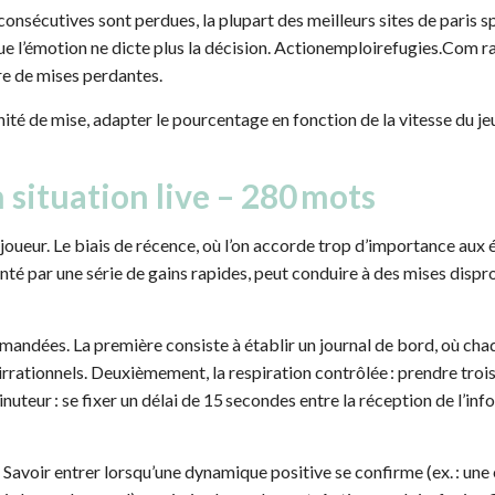
s consécutives sont perdues, la plupart des meilleurs sites de pari
que l’émotion ne dicte plus la décision. Actionemploirefugies.Com ra
e de mises perdantes.
 unité de mise, adapter le pourcentage en fonction de la vitesse du 
 situation live – 280 mots
u joueur. Le biais de récence, où l’on accorde trop d’importance au
té par une série de gains rapides, peut conduire à des mises disprop
andées. La première consiste à établir un journal de bord, où chaqu
rrationnels. Deuxièmement, la respiration contrôlée : prendre troi
uteur : se fixer un délai de 15 secondes entre la réception de l’inform
 Savoir entrer lorsqu’une dynamique positive se confirme (ex. : une 