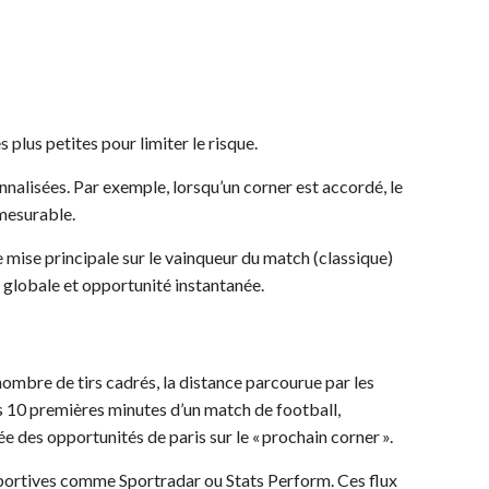
lus petites pour limiter le risque.
nalisées. Par exemple, lorsqu’un corner est accordé, le
 mesurable.
mise principale sur le vainqueur du match (classique)
n globale et opportunité instantanée.
e nombre de tirs cadrés, la distance parcourue par les
es 10 premières minutes d’un match de football,
e des opportunités de paris sur le « prochain corner ».
portives comme Sportradar ou Stats Perform. Ces flux