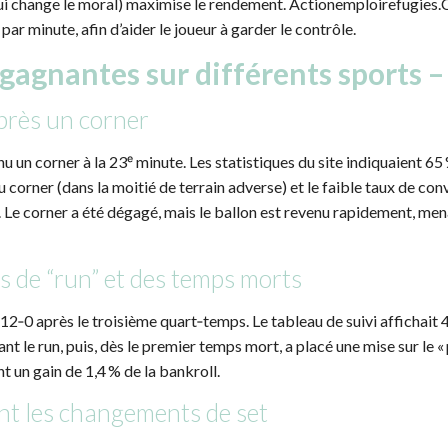
 qui change le moral) maximise le rendement. Actionemploirefugies.C
ar minute, afin d’aider le joueur à garder le contrôle.
s gagnantes sur différents sports 
après un corner
u un corner à la 23ᵉ minute. Les statistiques du site indiquaient 65 
corner (dans la moitié de terrain adverse) et le faible taux de conv
. Le corner a été dégagé, mais le ballon est revenu rapidement, menant
es de “run” et des temps morts
‑0 après le troisième quart‑temps. Le tableau de suivi affichait 4 
nt le run, puis, dès le premier temps mort, a placé une mise sur le « 
nt un gain de 1,4 % de la bankroll.
ant les changements de set