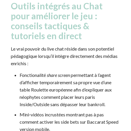
Outils intégrés au Chat
pour améliorer le jeu :
conseils tactiques &
tutoriels en direct
Le vrai pouvoir du live chat réside dans son potentiel
pédagogique lorsqu’il intègre directement des médias
enrichis :
Fonctionalité
share screen
permettant à l’agent
d’afficher temporairement sa propre vue d’une
table Roulette européenne afin d’expliquer aux
néophytes comment placer leurs paris
Inside/Outside sans dépasser leur bankroll.
Mini‑vidéos incrustées montrant pas à pas
comment activer les side bets sur Baccarat Speed
version mobile.