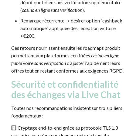
dépôt quotidien sans verification supplémentaire
(
casino en ligne sans verification
).
Remarque récurrente → désirer option “cashback
automatique” appliquée dès réception victoire
>€200.
Ces retours nourrissent ensuite les roadmaps produit
permettant aux plateformes certifiées
casino en ligne
fiable
voire
sans vérification
d’ajuster rapidement leurs
offres tout en restant conformes aux exigences RGPD.
Sécurité et confidentialité
des échanges via Live Chat
Toutes nos recommandations insistent sur trois piliers
fondamentaux :
1️⃣ Cryptage end‑to‑end grâce au protocole TLS 1.​3
garantissant qu’aucune donnée texte ne transite