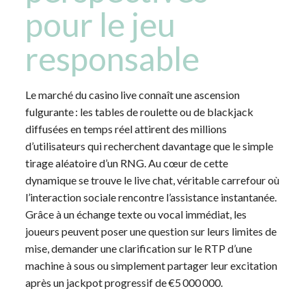
pour le jeu
responsable
Le marché du casino live connaît une ascension
fulgurante : les tables de roulette ou de blackjack
diffusées en temps réel attirent des millions
d’utilisateurs qui recherchent davantage que le simple
tirage aléatoire d’un RNG. Au cœur de cette
dynamique se trouve le live chat, véritable carrefour où
l’interaction sociale rencontre l’assistance instantanée.
Grâce à un échange texte ou vocal immédiat, les
joueurs peuvent poser une question sur leurs limites de
mise, demander une clarification sur le RTP d’une
machine à sous ou simplement partager leur excitation
après un jackpot progressif de €5 000 000.