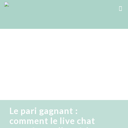
Le pari gagnant :
comment le live chat