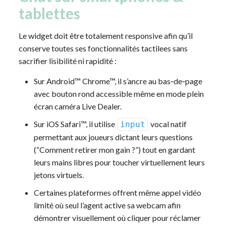
tablettes
Le widget doit être totalement responsive afin qu’il
conserve toutes ses fonctionnalités tactilees sans
sacrifier lisibilité ni rapidité :
Sur Android™ Chrome™, il s’ancre au bas‑de‑page
avec bouton rond accessible même en mode plein
écran caméra Live Dealer.
Sur iOS Safari™, il utilise
vocal natif
input
permettant aux joueurs dictant leurs questions
(“Comment retirer mon gain ?”) tout en gardant
leurs mains libres pour toucher virtuellement leurs
jetons virtuels.
Certaines plateformes offrent même appel vidéo
limité où seul l’agent active sa webcam afin
démontrer visuellement où cliquer pour réclamer