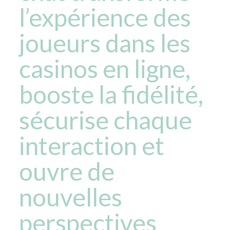
l’expérience des
joueurs dans les
casinos en ligne,
booste la fidélité,
sécurise chaque
interaction et
ouvre de
nouvelles
perspectives