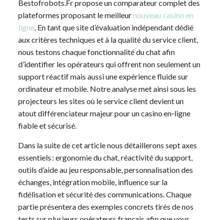
Bestofrobots.Fr propose un comparateur complet des
plateformes proposant le meilleur
nouveau casino en
ligne
. En tant que site d’évaluation indépendant dédié
aux critères techniques et à la qualité du service client,
nous testons chaque fonctionnalité du chat afin
d’identifier les opérateurs qui offrent non seulement un
support réactif mais aussi une expérience fluide sur
ordinateur et mobile. Notre analyse met ainsi sous les
projecteurs les sites où le service client devient un
atout différenciateur majeur pour un casino en‑ligne
fiable et sécurisé.
Dans la suite de cet article nous détaillerons sept axes
essentiels : ergonomie du chat, réactivité du support,
outils d’aide au jeu responsable, personnalisation des
échanges, intégration mobile, influence sur la
fidélisation et sécurité des communications. Chaque
partie présentera des exemples concrets tirés de nos
tests sur plusieurs opérateurs français afin que vous