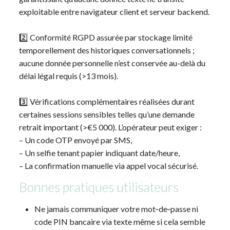
exploitable entre navigateur client et serveur backend.
2️⃣ Conformité RGPD assurée par stockage limité
temporellement des historiques conversationnels ;
aucune donnée personnelle n’est conservée au-delà du
délai légal requis (>13 mois).
3️⃣ Vérifications complémentaires réalisées durant
certaines sessions sensibles telles qu’une demande
retrait important (>€5 000). L’opérateur peut exiger :
– Un code OTP envoyé par SMS,
– Un selfie tenant papier indiquant date/heure,
– La confirmation manuelle via appel vocal sécurisé.
Bonnes pratiques utilisateurs
Ne jamais communiquer votre mot‑de‑passe ni
code PIN bancaire via texte même si cela semble