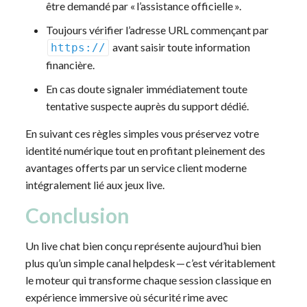
être demandé par « l’assistance officielle ».
Toujours vérifier l’adresse URL commençant par
avant saisir toute information
https://
financière.
En cas doute signaler immédiatement toute
tentative suspecte auprès du support dédié.
En suivant ces règles simples vous préservez votre
identité numérique tout en profitant pleinement des
avantages offerts par un service client moderne
intégralement lié aux jeux live.
Conclusion
Un live chat bien conçu représente aujourd’hui bien
plus qu’un simple canal helpdesk — c’est véritablement
le moteur qui transforme chaque session classique en
expérience immersive où sécurité rime avec