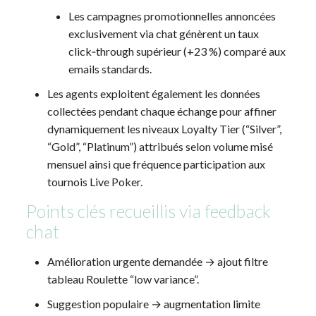
Les campagnes promotionnelles annoncées
exclusivement via chat génèrent un taux
click‑through supérieur (+23 %) comparé aux
emails standards.
Les agents exploitent également les données
collectées pendant chaque échange pour affiner
dynamiquement les niveaux Loyalty Tier (“Silver”,
“Gold”, “Platinum”) attribués selon volume misé
mensuel ainsi que fréquence participation aux
tournois Live Poker.
Points clés recueillis via feedback
chat
Amélioration urgente demandée → ajout filtre
tableau Roulette “low variance”.
Suggestion populaire → augmentation limite