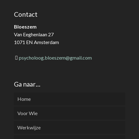
Contact
Bloeszem
Van Eeghenlaan 27
1071 EN Amsterdam
psycholoog.bloeszem@gmail.com
Ga naar…
Home
Voor Wie
Werkwijze