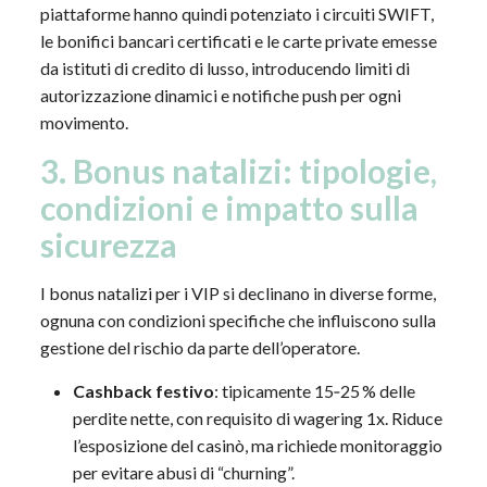
piattaforme hanno quindi potenziato i circuiti SWIFT,
le bonifici bancari certificati e le carte private emesse
da istituti di credito di lusso, introducendo limiti di
autorizzazione dinamici e notifiche push per ogni
movimento.
3. Bonus natalizi: tipologie,
condizioni e impatto sulla
sicurezza
I bonus natalizi per i VIP si declinano in diverse forme,
ognuna con condizioni specifiche che influiscono sulla
gestione del rischio da parte dell’operatore.
Cashback festivo
: tipicamente 15‑25 % delle
perdite nette, con requisito di wagering 1x. Riduce
l’esposizione del casinò, ma richiede monitoraggio
per evitare abusi di “churning”.