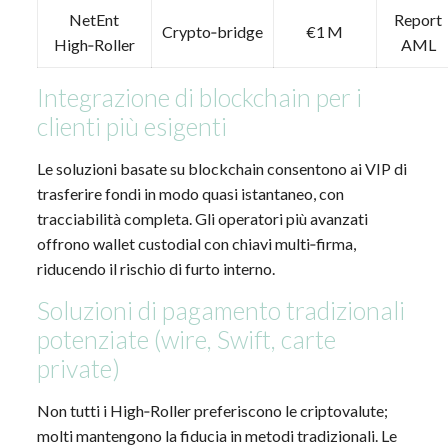
NetEnt
Report
Crypto‑bridge
€1 M
High‑Roller
AML
Integrazione di blockchain per i
clienti più esigenti
Le soluzioni basate su blockchain consentono ai VIP di
trasferire fondi in modo quasi istantaneo, con
tracciabilità completa. Gli operatori più avanzati
offrono wallet custodial con chiavi multi‑firma,
riducendo il rischio di furto interno.
Soluzioni di pagamento tradizionali
potenziate (wire, Swift, carte
private)
Non tutti i High‑Roller preferiscono le criptovalute;
molti mantengono la fiducia in metodi tradizionali. Le