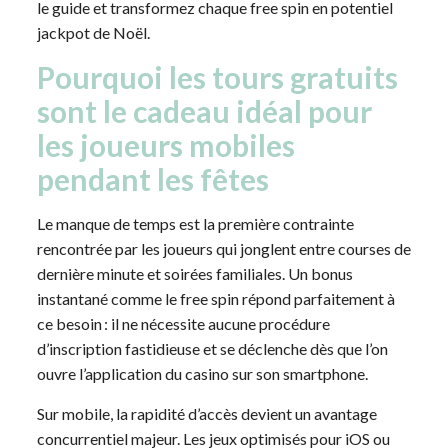
le guide et transformez chaque free spin en potentiel
jackpot de Noël.
Pourquoi les tours gratuits
sont le cadeau idéal pour
les joueurs mobiles
pendant les fêtes
Le manque de temps est la première contrainte
rencontrée par les joueurs qui jonglent entre courses de
dernière minute et soirées familiales. Un bonus
instantané comme le free spin répond parfaitement à
ce besoin : il ne nécessite aucune procédure
d’inscription fastidieuse et se déclenche dès que l’on
ouvre l’application du casino sur son smartphone.
Sur mobile, la rapidité d’accès devient un avantage
concurrentiel majeur. Les jeux optimisés pour iOS ou