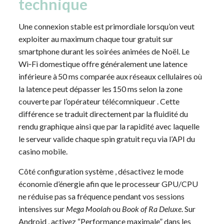
technique
Une connexion stable est primordiale lorsqu’on veut
exploiter au maximum chaque tour gratuit sur
smartphone durant les soirées animées de Noël. Le
Wi‑Fi domestique offre généralement une latence
inférieure à 50 ms comparée aux réseaux cellulaires où
la latence peut dépasser les 150 ms selon la zone
couverte par l’opérateur télécomniqueur . Cette
différence se traduit directement par la fluidité du
rendu graphique ainsi que par la rapidité avec laquelle
le serveur valide chaque spin gratuit reçu via l’API du
casino mobile.
Côté configuration système , désactivez le mode
économie d’énergie afin que le processeur GPU/CPU
ne réduise pas sa fréquence pendant vos sessions
intensives sur
Mega Moolah
ou
Book of Ra Deluxe
. Sur
Android , activez “Performance maximale” dans les