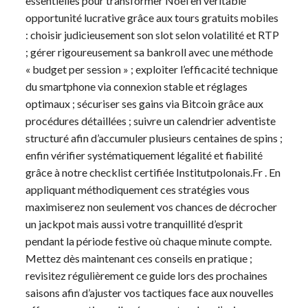
essentielles pour transformer Noël en véritable
opportunité lucrative grâce aux tours gratuits mobiles
: choisir judicieusement son slot selon volatilité et RTP
; gérer rigoureusement sa bankroll avec une méthode
« budget per session » ; exploiter l’efficacité technique
du smartphone via connexion stable et réglages
optimaux ; sécuriser ses gains via Bitcoin grâce aux
procédures détaillées ; suivre un calendrier adventiste
structuré afin d’accumuler plusieurs centaines de spins ;
enfin vérifier systématiquement légalité et fiabilité
grâce à notre checklist certifiée Institutpolonais.Fr . En
appliquant méthodiquement ces stratégies vous
maximiserez non seulement vos chances de décrocher
un jackpot mais aussi votre tranquillité d’esprit
pendant la période festive où chaque minute compte.
Mettez dès maintenant ces conseils en pratique ;
revisitez régulièrement ce guide lors des prochaines
saisons afin d’ajuster vos tactiques face aux nouvelles