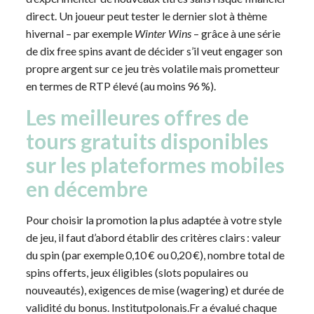
direct. Un joueur peut tester le dernier slot à thème
hivernal – par exemple
Winter Wins
– grâce à une série
de dix free spins avant de décider s’il veut engager son
propre argent sur ce jeu très volatile mais prometteur
en termes de RTP élevé (au moins 96 %).
Les meilleures offres de
tours gratuits disponibles
sur les plateformes mobiles
en décembre
Pour choisir la promotion la plus adaptée à votre style
de jeu, il faut d’abord établir des critères clairs : valeur
du spin (par exemple 0,10 € ou 0,20 €), nombre total de
spins offerts, jeux éligibles (slots populaires ou
nouveautés), exigences de mise (wagering) et durée de
validité du bonus. Institutpolonais.Fr a évalué chaque