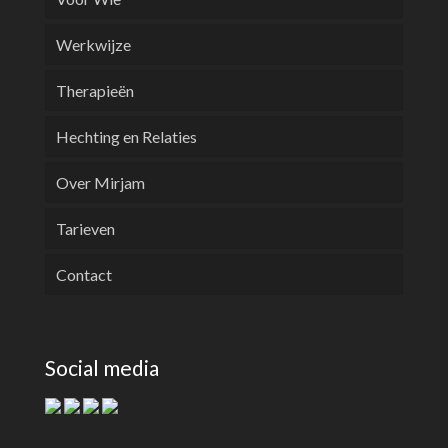
Werkwijze
Therapieën
Hechting en Relaties
Individuele therapie
Over Mirjam
EFT Relatietherapie
Tarieven
Hechting en Relaties
Contact
Lichaamsgerichte therapie
Social media