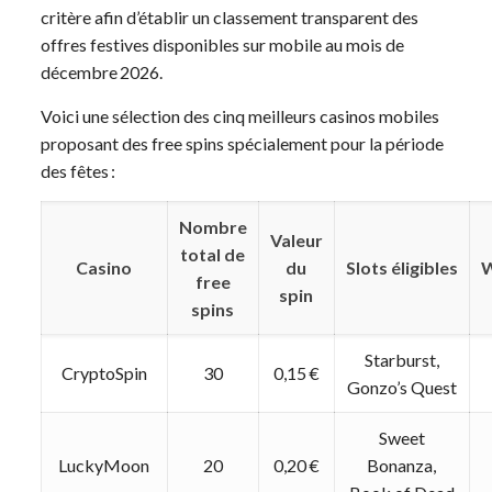
critère afin d’établir un classement transparent des
offres festives disponibles sur mobile au mois de
décembre 2026.
Voici une sélection des cinq meilleurs casinos mobiles
proposant des free spins spécialement pour la période
des fêtes :
Nombre
Valeur
total de
Casino
du
Slots éligibles
W
free
spin
spins
Starburst,
CryptoSpin
30
0,15 €
Gonzo’s Quest
Sweet
LuckyMoon
20
0,20 €
Bonanza,