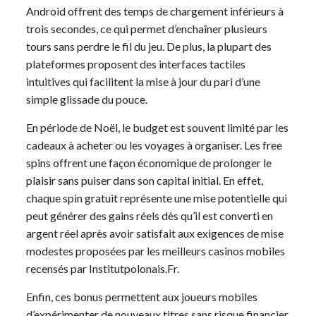
Android offrent des temps de chargement inférieurs à
trois secondes, ce qui permet d’enchaîner plusieurs
tours sans perdre le fil du jeu. De plus, la plupart des
plateformes proposent des interfaces tactiles
intuitives qui facilitent la mise à jour du pari d’une
simple glissade du pouce.
En période de Noël, le budget est souvent limité par les
cadeaux à acheter ou les voyages à organiser. Les free
spins offrent une façon économique de prolonger le
plaisir sans puiser dans son capital initial. En effet,
chaque spin gratuit représente une mise potentielle qui
peut générer des gains réels dès qu’il est converti en
argent réel après avoir satisfait aux exigences de mise
modestes proposées par les meilleurs casinos mobiles
recensés par Institutpolonais.Fr.
Enfin, ces bonus permettent aux joueurs mobiles
d’expérimenter de nouveaux titres sans risque financier