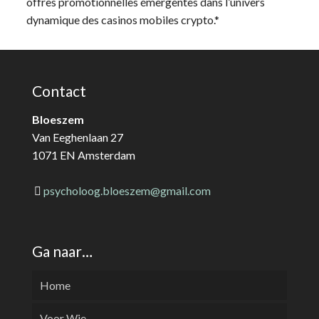
offres promotionnelles émergentes dans l’univers
dynamique des casinos mobiles crypto.*
Contact
Bloeszem
Van Eeghenlaan 27
1071 EN Amsterdam
psycholoog.bloeszem@gmail.com
Ga naar…
Home
Voor Wie