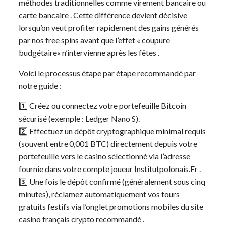
méthodes traditionnelles comme virement bancaire ou
carte bancaire . Cette différence devient décisive
lorsqu’on veut profiter rapidement des gains générés
par nos free spins avant que l’effet « coupure
budgétaire« n’intervienne après les fêtes .
Voici le processus étape par étape recommandé par
notre guide :
1️⃣ Créez ou connectez votre portefeuille Bitcoin
sécurisé (exemple : Ledger Nano S).
2️⃣ Effectuez un dépôt cryptographique minimal requis
(souvent entre 0,001 BTC) directement depuis votre
portefeuille vers le casino sélectionné via l’adresse
fournie dans votre compte joueur Institutpolonais.Fr .
3️⃣ Une fois le dépôt confirmé (généralement sous cinq
minutes), réclamez automatiquement vos tours
gratuits festifs via l’onglet promotions mobiles du site
casino français crypto recommandé .