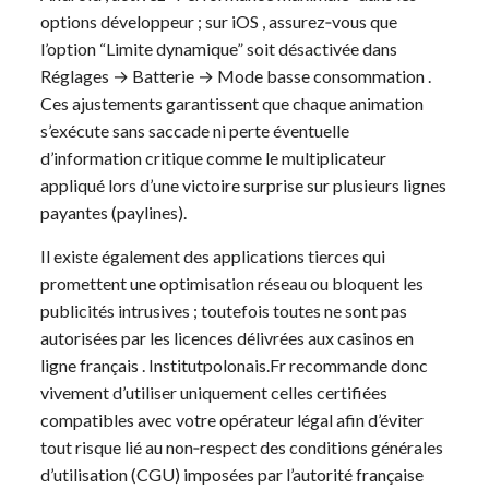
options développeur ; sur iOS , assurez‑vous que
l’option “Limite dynamique” soit désactivée dans
Réglages → Batterie → Mode basse consommation .
Ces ajustements garantissent que chaque animation
s’exécute sans saccade ni perte éventuelle
d’information critique comme le multiplicateur
appliqué lors d’une victoire surprise sur plusieurs lignes
payantes (paylines).
Il existe également des applications tierces qui
promettent une optimisation réseau ou bloquent les
publicités intrusives ; toutefois toutes ne sont pas
autorisées par les licences délivrées aux casinos en
ligne français . Institutpolonais.Fr recommande donc
vivement d’utiliser uniquement celles certifiées
compatibles avec votre opérateur légal afin d’éviter
tout risque lié au non‑respect des conditions générales
d’utilisation (CGU) imposées par l’autorité française