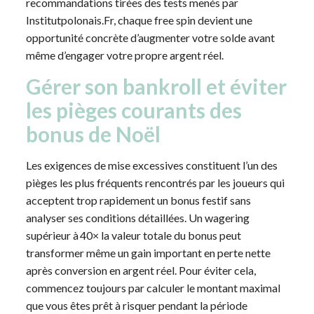
recommandations tirées des tests menés par
Institutpolonais.Fr, chaque free spin devient une
opportunité concrète d’augmenter votre solde avant
même d’engager votre propre argent réel.
Gérer son bankroll et éviter
les pièges courants des
bonus de Noël
Les exigences de mise excessives constituent l’un des
pièges les plus fréquents rencontrés par les joueurs qui
acceptent trop rapidement un bonus festif sans
analyser ses conditions détaillées. Un wagering
supérieur à 40× la valeur totale du bonus peut
transformer même un gain important en perte nette
après conversion en argent réel. Pour éviter cela,
commencez toujours par calculer le montant maximal
que vous êtes prêt à risquer pendant la période