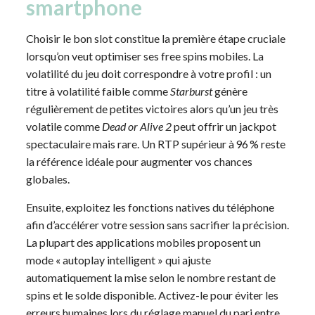
smartphone
Choisir le bon slot constitue la première étape cruciale
lorsqu’on veut optimiser ses free spins mobiles. La
volatilité du jeu doit correspondre à votre profil : un
titre à volatilité faible comme
Starburst
génère
régulièrement de petites victoires alors qu’un jeu très
volatile comme
Dead or Alive 2
peut offrir un jackpot
spectaculaire mais rare. Un RTP supérieur à 96 % reste
la référence idéale pour augmenter vos chances
globales.
Ensuite, exploitez les fonctions natives du téléphone
afin d’accélérer votre session sans sacrifier la précision.
La plupart des applications mobiles proposent un
mode « autoplay intelligent » qui ajuste
automatiquement la mise selon le nombre restant de
spins et le solde disponible. Activez-le pour éviter les
erreurs humaines lors du réglage manuel du pari entre