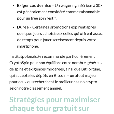
Exigences de mise
– Un wagering inférieur à 30×
est généralement considéré comme raisonnable
pour un free spin festif.
Durée
– Certaines promotions expirent après
quelques jours ; choisissez celles qui offrent assez
de temps pour jouer sereinement depuis votre
smartphone.
Institutpolonais.Fr recommande particulièrement
CryptoSpin pour son équilibre entre nombre généreux
de spins et exigences modérées, ainsi que BitFortune,
qui accepte les dépôts en Bitcoin – un atout majeur
pour ceux qui recherchent le meilleur casino crypto
selon notre classement annuel.
Stratégies pour maximiser
chaque tour gratuit sur