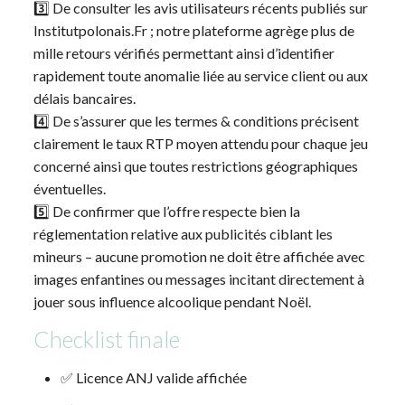
3️⃣ De consulter les avis utilisateurs récents publiés sur
Institutpolonais.Fr ; notre plateforme agrège plus de
mille retours vérifiés permettant ainsi d’identifier
rapidement toute anomalie liée au service client ou aux
délais bancaires.
4️⃣ De s’assurer que les termes & conditions précisent
clairement le taux RTP moyen attendu pour chaque jeu
concerné ainsi que toutes restrictions géographiques
éventuelles.
5️⃣ De confirmer que l’offre respecte bien la
réglementation relative aux publicités ciblant les
mineurs – aucune promotion ne doit être affichée avec
images enfantines ou messages incitant directement à
jouer sous influence alcoolique pendant Noël.
Checklist finale
✅ Licence ANJ valide affichée