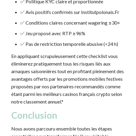
✅ Politique KYC claire et proportionnée
✅ Avis positifs confirmés sur Institutpolonais.Fr
✅ Conditions claires concernant wagering ≤30×
✅ Jeu proposé avec RTP ≥96%
✅ Pas de restriction temporelle abusive (<24 h)
En appliquant scrupuleusement cette checklist vous
éliminerez pratiquement tous les risques liés aux
arnaques saisonnières tout en profitant pleinement des
avantages offerts par les promotions mobiles festives
proposées par nos partenaires recommandés comme
étant parmi les meilleurs casinos français crypto selon
notre classement annuel.*
Conclusion
Nous avons parcouru ensemble toutes les étapes