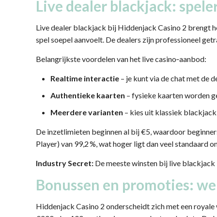
Live dealer blackjack: spel
Live dealer blackjack bij Hiddenjack Casino 2 brengt h
spel soepel aanvoelt. De dealers zijn professioneel ge
Belangrijkste voordelen van het live casino‑aanbod:
Realtime interactie
– je kunt via de chat met de d
Authentieke kaarten
– fysieke kaarten worden ge
Meerdere varianten
– kies uit klassiek blackjack
De inzetlimieten beginnen al bij €5, waardoor beginner
Player) van 99,2 %, wat hoger ligt dan veel standaard o
Industry Secret:
De meeste winsten bij live blackjack 
Bonussen en promoties: w
Hiddenjack Casino 2 onderscheidt zich met een royal