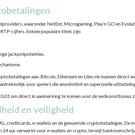
ptobetalingen
providers, waaronder NetEnt, Microgaming, Play’n GO en Evoluti
 RTP‑cijfers. Enkele populaire titels zijn:
hoge jackpotpotenties.
echanisme.
yptobetalingen aan. Bitcoin, Ethereum en Litecoin kunnen direct 
antrekkelijk voor spelers die anonimiteit en supersnelle uitbetali
0,01 om direct in aanmerking te komen voor de welkomstbonus zon
lheid en veiligheid
L, creditcards, e‑wallets en de genoemde cryptobetalingen. De mi
 24 uur verwerkt voor e‑wallets en crypto, terwijl bankoverschr