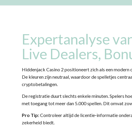
Expertanalyse van
Live Dealers, Bon
Hiddenjack Casino 2 positioneert zich als een modern on
De kleuren zijn neutraal, waardoor de spelletjes centra
cryptobetalingen.
De registratie duurt slechts enkele minuten. Spelers h
met toegang tot meer dan 5.000 spellen. Dit omvat zowe
Pro Tip:
Controleer altijd de licentie‑informatie onde
zekerheid biedt.