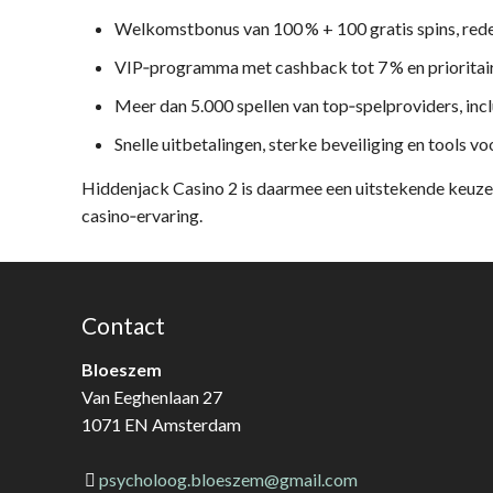
Welkomstbonus van 100 % + 100 gratis spins, redel
VIP‑programma met cashback tot 7 % en prioritair
Meer dan 5.000 spellen van top‑spelproviders, inclu
Snelle uitbetalingen, sterke beveiliging en tools 
Hiddenjack Casino 2 is daarmee een uitstekende keuze v
casino‑ervaring.
Contact
Bloeszem
Van Eeghenlaan 27
1071 EN Amsterdam
psycholoog.bloeszem@gmail.com