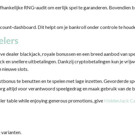
afhankelijke RNG‑audit om eerlijk spel te garanderen. Bovendien 
 account‑dashboard. Dit helpt om je bankroll onder controle te ho
elers
ive dealer blackjack, royale bonussen en een breed aanbod van spe
 en snellere uitbetalingen. Dankzij cryptobetalingen kun je vrij
 nieuwe slots.
tbonus te benutten en te spelen met lage inzetten. Gevorderde spe
org altijd voor verantwoord speelgedrag en maak gebruik van de b
dealer table while enjoying generous promotions, give
HiddenJack Ca
varianten.