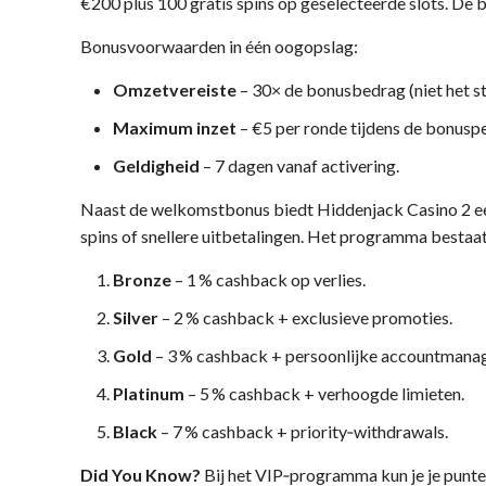
€200 plus 100 gratis spins op geselecteerde slots. De 
Bonusvoorwaarden in één oogopslag:
Omzetvereiste
– 30× de bonusbedrag (niet het s
Maximum inzet
– €5 per ronde tijdens de bonusp
Geldigheid
– 7 dagen vanaf activering.
Naast de welkomstbonus biedt Hiddenjack Casino 2 een 
spins of snellere uitbetalingen. Het programma bestaat u
Bronze
– 1 % cashback op verlies.
Silver
– 2 % cashback + exclusieve promoties.
Gold
– 3 % cashback + persoonlijke accountmanag
Platinum
– 5 % cashback + verhoogde limieten.
Black
– 7 % cashback + priority‑withdrawals.
Did You Know?
Bij het VIP‑programma kun je je punten