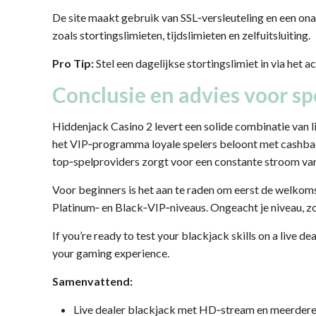
De site maakt gebruik van SSL‑versleuteling en een on
zoals stortingslimieten, tijdslimieten en zelfuitsluiting.
Pro Tip:
Stel een dagelijkse stortingslimiet in via het
Conclusie en advies voor sp
Hiddenjack Casino 2 levert een solide combinatie van l
het VIP‑programma loyale spelers beloont met cashback
top‑spelproviders zorgt voor een constante stroom van
Voor beginners is het aan te raden om eerst de welkoms
Platinum‑ en Black‑VIP‑niveaus. Ongeacht je niveau, z
If you’re ready to test your blackjack skills on a live 
your gaming experience.
Samenvattend:
Live dealer blackjack met HD‑stream en meerdere 