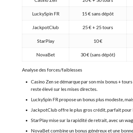
LuckySpin FR
15 € sans dépôt
JackpotClub
25 € + 25 tours
StarPlay
10 €
NovaBet
30 € (sans dépôt)
Analyse des forces/faiblesses
Casino Zen se démarque par son mix bonus + tours gr
reste élevé sur les mises directes.
LuckySpin FR propose un bonus plus modeste, mais sa
JackpotClub offre le plus gros crédit, parfait pour 
StarPlay mise sur la rapidité de retrait, avec un w
NovaBet combine un bonus généreux et une bonne sél