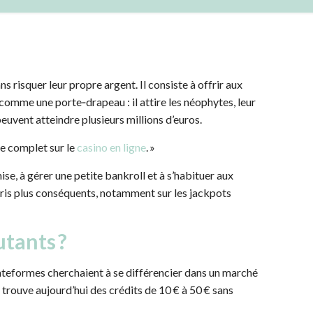
s risquer leur propre argent. Il consiste à offrir aux
 comme une porte‑drapeau : il attire les néophytes, leur
peuvent atteindre plusieurs millions d’euros.
de complet sur le
casino en ligne
. »
se, à gérer une petite bankroll et à s’habituer aux
paris plus conséquents, notamment sur les jackpots
utants ?
lateformes cherchaient à se différencier dans un marché
n trouve aujourd’hui des crédits de 10 € à 50 € sans