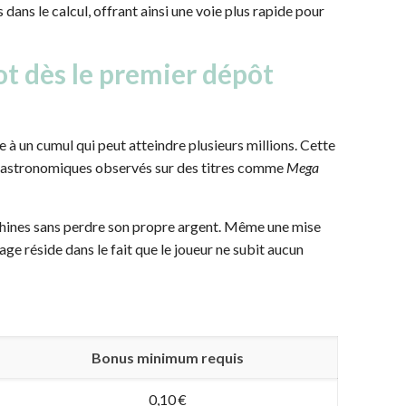
dans le calcul, offrant ainsi une voie plus rapide pour
lot dès le premier dépôt
à un cumul qui peut atteindre plusieurs millions. Cette
nts astronomiques observés sur des titres comme
Mega
machines sans perdre son propre argent. Même une mise
ge réside dans le fait que le joueur ne subit aucun
Bonus minimum requis
0,10 €