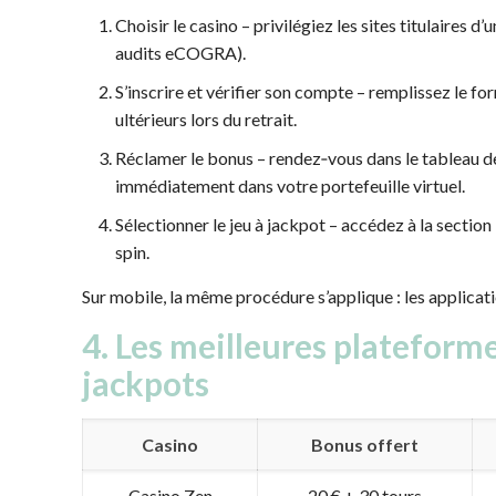
Choisir le casino – privilégiez les sites titulaires
audits eCOGRA).
S’inscrire et vérifier son compte – remplissez le for
ultérieurs lors du retrait.
Réclamer le bonus – rendez‑vous dans le tableau des
immédiatement dans votre portefeuille virtuel.
Sélectionner le jeu à jackpot – accédez à la sectio
spin.
Sur mobile, la même procédure s’applique : les applicat
4. Les meilleures plateform
jackpots
Casino
Bonus offert
Casino Zen
20 € + 30 tours