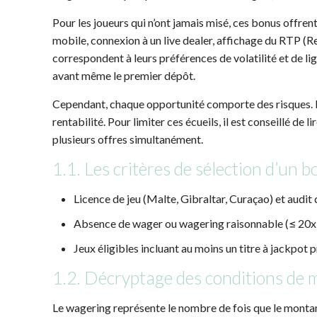
Pour les joueurs qui n’ont jamais misé, ces bonus offre
mobile, connexion à un live dealer, affichage du RTP (Re
correspondent à leurs préférences de volatilité et de lign
avant même le premier dépôt.
Cependant, chaque opportunité comporte des risques. Les 
rentabilité. Pour limiter ces écueils, il est conseillé de
plusieurs offres simultanément.
1.1. Les critères de sélection d’un 
Licence de jeu (Malte, Gibraltar, Curaçao) et audit 
Absence de wager ou wagering raisonnable (≤ 20x
Jeux éligibles incluant au moins un titre à jackpot p
1.2. Décryptage des conditions de 
Le wagering représente le nombre de fois que le montant