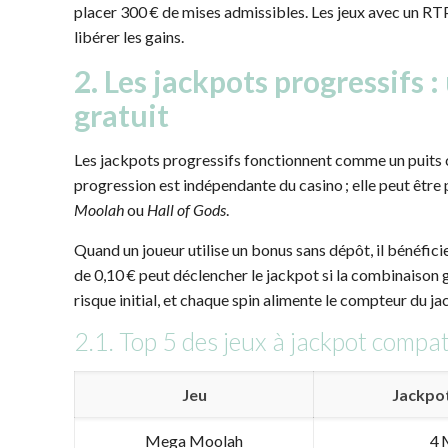
placer 300 € de mises admissibles. Les jeux avec un RTP 
libérer les gains.
2. Les jackpots progressifs 
gratuit
Les jackpots progressifs fonctionnent comme un puits c
progression est indépendante du casino ; elle peut êtr
Moolah
ou
Hall of Gods
.
Quand un joueur utilise un bonus sans dépôt, il bénéfic
de 0,10 € peut déclencher le jackpot si la combinaison g
risque initial, et chaque spin alimente le compteur du ja
2.1. Top 5 des jeux à jackpot compa
Jeu
Jackpot
Mega Moolah
4 