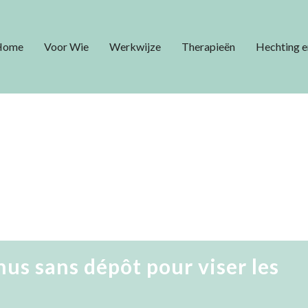
Home
Voor Wie
Werkwijze
Therapieën
Hechting e
us sans dépôt pour viser les