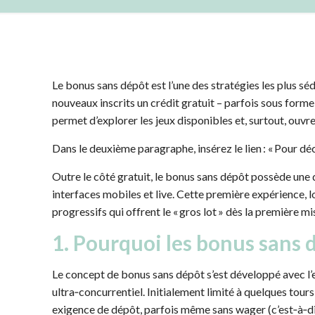
Le bonus sans dépôt est l’une des stratégies les plus séd
nouveaux inscrits un crédit gratuit – parfois sous forme
permet d’explorer les jeux disponibles et, surtout, ouvre
Dans le deuxième paragraphe, insérez le lien : « Pour dé
Outre le côté gratuit, le bonus sans dépôt possède une d
interfaces mobiles et live. Cette première expérience, l
progressifs qui offrent le « gros lot » dès la première mi
1. Pourquoi les bonus sans d
Le concept de bonus sans dépôt s’est développé avec l’
ultra‑concurrentiel. Initialement limité à quelques tours
exigence de dépôt, parfois même sans wager (c’est‑à‑di