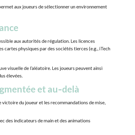
ui permet aux joueurs de sélectionner un environnement
iance
ssible aux autorités de régulation. Les licences
s cartes physiques par des sociétés tierces (e.g., iTech
e visuelle de l’aléatoire. Les joueurs peuvent ainsi
lus élevées.
augmentée et au‑delà
de victoire du joueur et les recommandations de mise,
avec des indicateurs de main et des animations