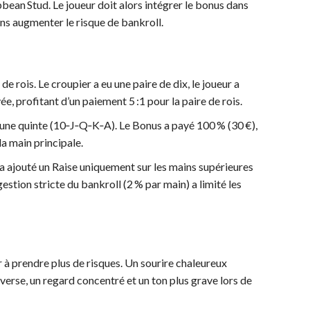
bbean Stud. Le joueur doit alors intégrer le bonus dans
ns augmenter le risque de bankroll.
 de rois. Le croupier a eu une paire de dix, le joueur a
e, profitant d’un paiement 5 :1 pour la paire de rois.
t une quinte (10‑J‑Q‑K‑A). Le Bonus a payé 100 % (30 €),
la main principale.
t a ajouté un Raise uniquement sur les mains supérieures
gestion stricte du bankroll (2 % par main) a limité les
er à prendre plus de risques. Un sourire chaleureux
erse, un regard concentré et un ton plus grave lors de