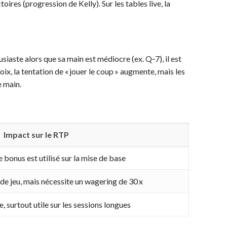
ires (progression de Kelly). Sur les tables live, la
siaste alors que sa main est médiocre (ex. Q‑7), il est
, la tentation de « jouer le coup » augmente, mais les
e main.
Impact sur le RTP
 bonus est utilisé sur la mise de base
de jeu, mais nécessite un wagering de 30 x
e, surtout utile sur les sessions longues