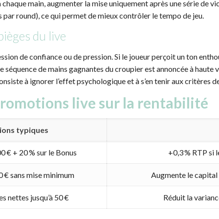
 à chaque main, augmenter la mise uniquement après une série de victo
s par round), ce qui permet de mieux contrôler le tempo de jeu.
 pièges du live
sion de confiance ou de pression. Si le joueur perçoit un ton enthou
séquence de mains gagnantes du croupier est annoncée à haute voix
nsiste à ignorer l’effet psychologique et à s’en tenir aux critères d
promotions live sur la rentabilité
ions typiques
0 € + 20 % sur le Bonus
+0,3 % RTP si le
00 € sans mise minimum
Augmente le capital 
s nettes jusqu’à 50 €
Réduit la varianc