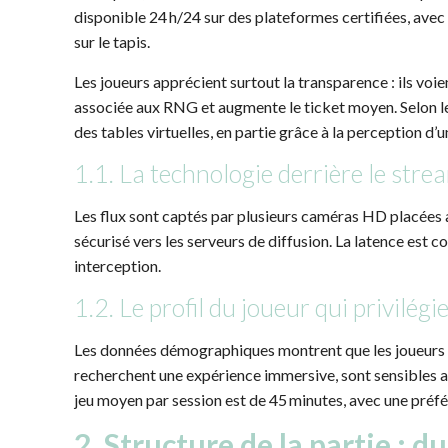
disponible 24 h/24 sur des plateformes certifiées, ave
sur le tapis.
Les joueurs apprécient surtout la transparence : ils voi
associée aux RNG et augmente le ticket moyen. Selon les
des tables virtuelles, en partie grâce à la perception d’
1.1. La technologie derrière le stre
Les flux sont captés par plusieurs caméras HD placées a
sécurisé vers les serveurs de diffusion. La latence es
interception.
1.2. Le profil du joueur qui privilégie 
Les données démographiques montrent que les joueurs de 3
recherchent une expérience immersive, sont sensibles a
jeu moyen par session est de 45 minutes, avec une préf
2. Structure de la partie : du