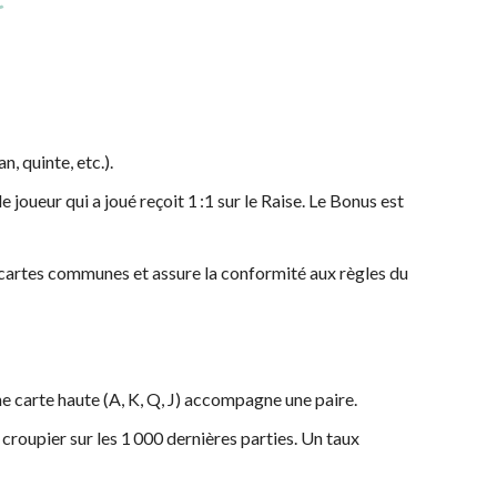
n, quinte, etc.).
 joueur qui a joué reçoit 1 :1 sur le Raise. Le Bonus est
les cartes communes et assure la conformité aux règles du
ne carte haute (A, K, Q, J) accompagne une paire.
 croupier sur les 1 000 dernières parties. Un taux