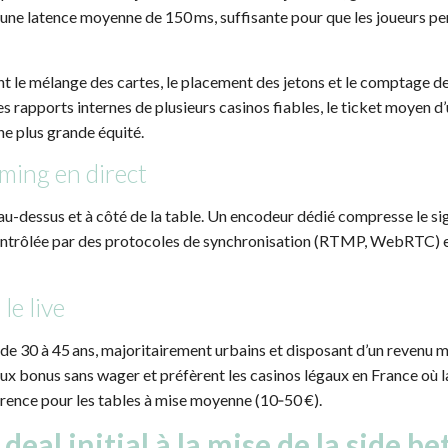
c une latence moyenne de 150 ms, suffisante pour que les joueurs p
ent le mélange des cartes, le placement des jetons et le comptage de
 rapports internes de plusieurs casinos fiables, le ticket moyen d
une plus grande équité.
aming en direct
u-dessus et à côté de la table. Un encodeur dédié compresse le sign
t contrôlée par des protocoles de synchronisation (RTMP, WebRTC) 
le live
0 à 45 ans, majoritairement urbains et disposant d’un revenu moyen 
ux bonus sans wager et préfèrent les casinos légaux en France où l
érence pour les tables à mise moyenne (10‑50 €).
 deal initial à la mise de la side be